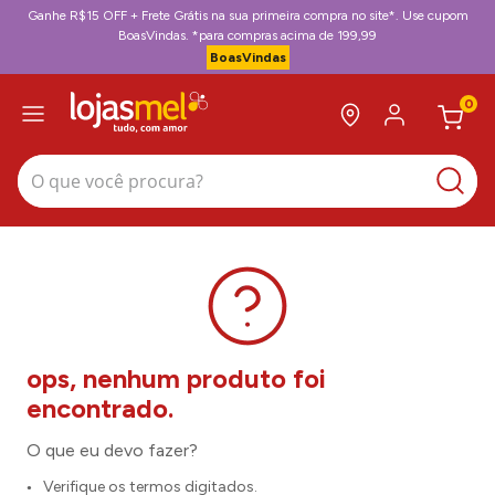
Ganhe R$15 OFF + Frete Grátis na sua primeira compra no site*. Use cupom
BoasVindas. *para compras acima de 199,99
BoasVindas
0
O que você procura?
O que eu devo fazer?
Verifique os termos digitados.