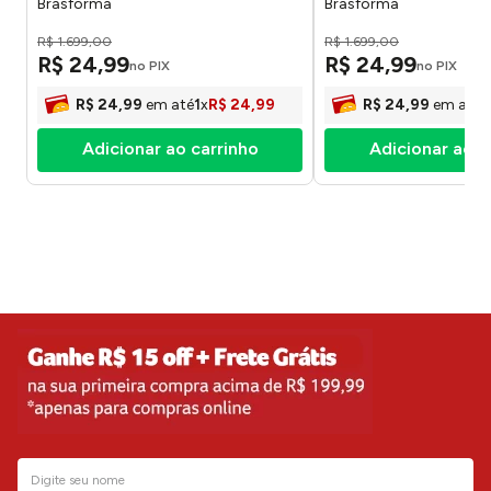
Brasforma
Brasforma
R$
1
.
699
,
00
R$
1
.
699
,
00
R$
24
,
99
R$
24
,
99
no PIX
no PIX
R$
24
,
99
em até
1
x
R$
24
,
99
R$
24
,
99
em até
1
Adicionar ao carrinho
Adicionar ao c