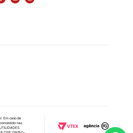
al. Em caso de
 concedido nas
P UTILIDADES
 SP CEP: 09750-