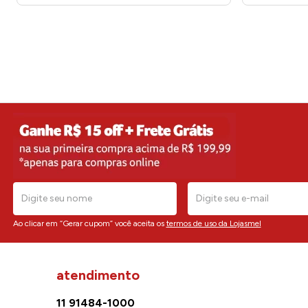
Ao clicar em “Gerar cupom” você aceita os
termos de uso da Lojasmel
atendimento
11 91484-1000