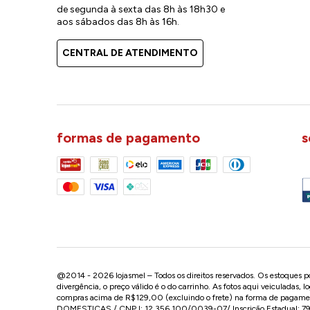
de segunda à sexta das 8h às 18h30 e
aos sábados das 8h às 16h.
CENTRAL DE ATENDIMENTO
formas de pagamento
s
@2014 - 2026 lojasmel – Todos os direitos reservados. Os estoques pod
divergência, o preço válido é o do carrinho. As fotos aqui veiculadas, 
compras acima de R$129,00 (excluindo o frete) na forma de pagament
DOMESTICAS / CNPJ: 12.356.100/0039-07/ Inscrição Estadual: 799.