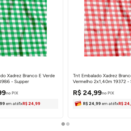
do Xadrez Branco E Verde
Tnt Embalado Xadrez Branc
8986 - Supper
Vermelho 2x1,40m 19372 -
99
R$
24
,
99
no PIX
no PIX
99
em até
1
x
R$
24
,
99
R$
24
,
99
em até
1
x
R$
24
,