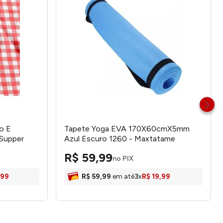
o E
Tapete Yoga EVA 170X60cmX5mm
 Supper
Azul Escuro 1260 - Maxtatame
R$
59
,
99
no PIX
99
R$
59
,
99
em até
3
x
R$
19
,
99