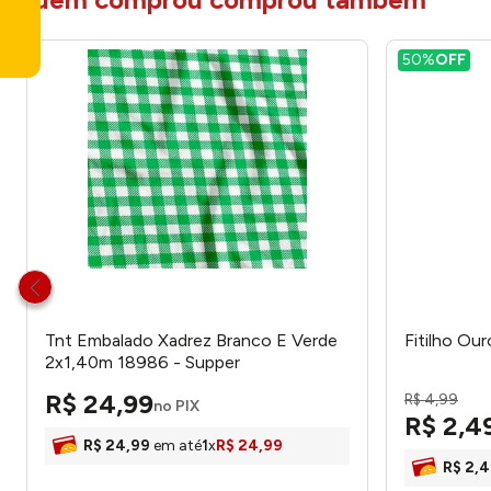
50%
OFF
Tnt Embalado Xadrez Branco E Verde
Fitilho Ou
2x1,40m 18986 - Supper
R$
24
,
99
R$
4
,
99
no PIX
R$
2
,
4
R$
24
,
99
em até
1
x
R$
24
,
99
R$
2
,
4