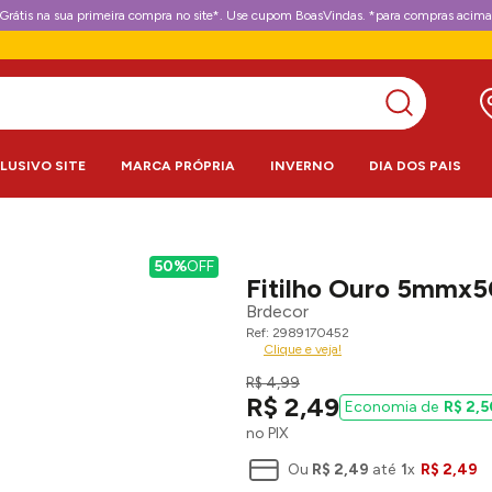
Grátis na sua primeira compra no site*. Use cupom BoasVindas. *para compras acima
CLUSIVO SITE
MARCA PRÓPRIA
INVERNO
DIA DOS PAIS
50%
OFF
Fitilho Ouro 5mmx5
Brdecor
2989170452
Clique e veja!
R$
4
,
99
R$
2
,
49
R$
2
,
5
no PIX
Ou
R$
2
,
49
até
1
x
R$
2
,
49