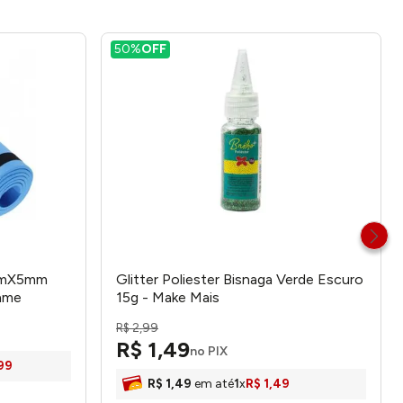
50%
OFF
cmX5mm
Glitter Poliester Bisnaga Verde Escuro
tame
15g - Make Mais
R$
2
,
99
R$
1
,
49
no PIX
99
R$
1
,
49
em até
1
x
R$
1
,
49