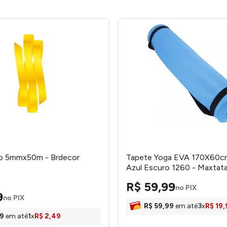
ro 5mmx50m - Brdecor
Tapete Yoga EVA 170X60
Azul Escuro 1260 - Maxta
R$
59
,
99
no PIX
9
no PIX
R$
59
,
99
em até
3
x
R$
19
,
9
em até
1
x
R$
2
,
49