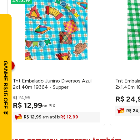
48%
OFF
Tnt Embalado Junino Diversos Azul
Tnt Embala
2x1,40m 19364 - Supper
2x1,40m 1
R$
24
,
R$
24
,
99
R$
12
,
99
no PIX
R$
24
,
R$
12
,
99
em até
1
x
R$
12
,
99
quem comprou comprou também