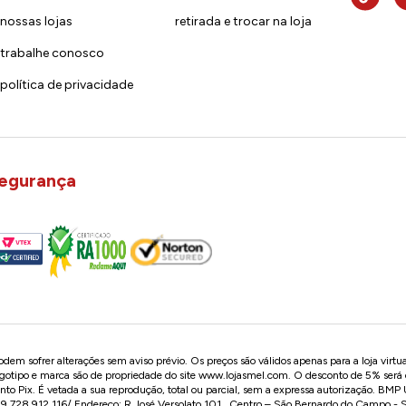
nossas lojas
retirada e trocar na loja
trabalhe conosco
política de privacidade
egurança
em sofrer alterações sem aviso prévio. Os preços são válidos apenas para a loja virtu
logotipo e marca são de propriedade do site
www.lojasmel.com
. O desconto de 5% será
o Pix. É vetada a sua reprodução, total ou parcial, sem a expressa autorização. BM
728.912.116/ Endereço: R José Versolato,101 , Centro – São Bernardo do Campo -