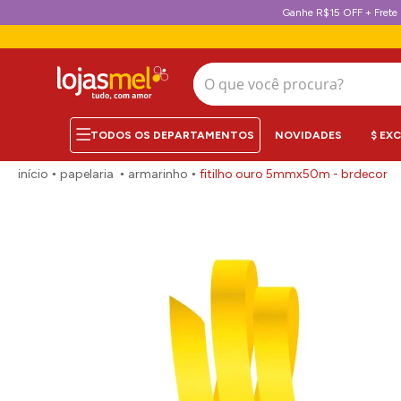
Ganhe R$15 OFF + Frete 
O que você procura?
NOVIDADES
$ EX
papelaria
armarinho
fitilho ouro 5mmx50m - brdecor