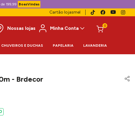
 de 199,99
BoasVindas
Cartão lojasmel
0
Nossas lojas
Minha Conta
CHUVEIROS E DUCHAS
PAPELARIA
LAVANDERIA
0m - Brdecor
0