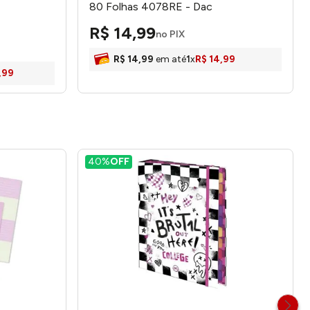
80 Folhas 4078RE - Dac
R$
14
,
99
no PIX
R$
14
,
99
em até
1
x
R$
14
,
99
,
99
40%
OFF