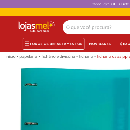
Ganhe R$15 OFF + Frete 
O que você procura?
NOVIDADES
$ EX
papelaria
fichário e divisória
fichário
fichário capa pp 