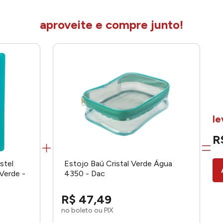
aproveite e compre junto!
le
R
stel
Estojo Baú Cristal Verde Água
Verde -
4350 - Dac
R$
47
,
49
no boleto ou PIX