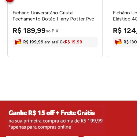
Fichário Universitário Cristal
Fichário U
Fechamento Botão Harry Potter Pvc
Elástico 4
192 Folhas 5495 - Dac
R$
189
,
99
R$
124
no PIX
R$
199
,
99
em até
10
x
R$
19
,
99
R$
130