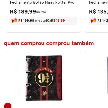
Fechamento Botão Harry Potter Pvc
Fechament
192 Folhas 5495 - Dac
- Dac
R$
189
,
99
R$
135
,
no PIX
R$
199
,
99
em até
10
x
R$
19
,
99
R$
14
quem comprou comprou também