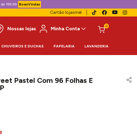
 de 199,99
BoasVindas
Cartão lojasmel
0
Nossas lojas
Minha Conta
CHUVEIROS E DUCHAS
PAPELARIA
LAVANDERIA
eet Pastel Com 96 Folhas E
CP
9