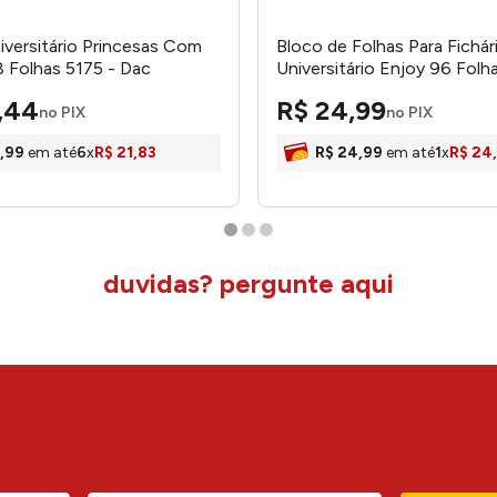
niversitário Princesas Com
Bloco de Folhas Para Fichár
8 Folhas 5175 - Dac
Universitário Enjoy 96 Fol
- Dac
,
44
R$
24
,
99
no PIX
no PIX
,
99
em até
6
x
R$
21
,
83
R$
24
,
99
em até
1
x
R$
24
,
duvidas? pergunte aqui