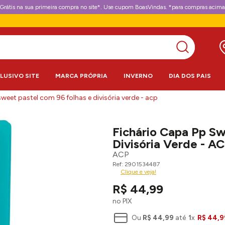
Grátis na sua primeira compra no site*. Use cupom BoasVindas. *para compras acima
CLUSIVO SITE
MARCA PRÓPRIA
INVERNO
DIA DOS PAIS
sweet pastel com 96 folhas e divisória verde - acp
Fichário Capa Pp Sw
Divisória Verde - A
ACP
2901534487
Clique e veja!
R$
44
,
99
no PIX
Ou
R$
44
,
99
até
1
x
R$
44
,
9