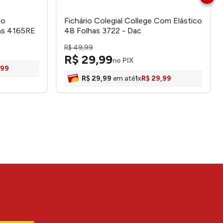
io
Fichário Colegial College Com Elástico
has 4165RE
48 Folhas 3722 - Dac
R$
49
,
99
R$
29
,
99
no PIX
99
R$
29
,
99
em até
1
x
R$
29
,
99