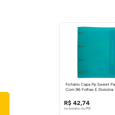
Fichário Capa Pp Sweet Pa
Com 96 Folhas E Divisória 
ACP
R$
42
,
74
no boleto ou PIX