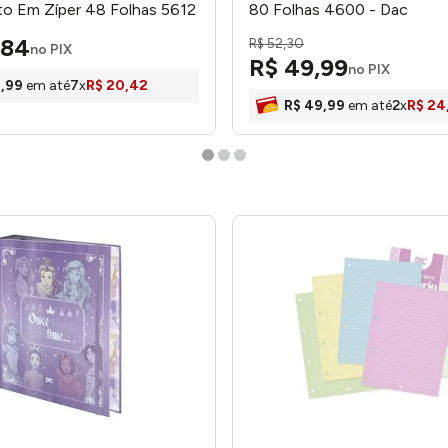
o Em Zíper 48 Folhas 5612
80 Folhas 4600 - Dac
84
R$
52
,
30
no PIX
R$
49
,
99
no PIX
2
,
99
em até
7
x
R$
20
,
42
R$
49
,
99
em até
2
x
R$
24