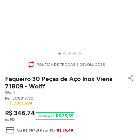
POLÍTICA DE TROCAS E DEVOLUÇÕES
Faqueiro 30 Peças de Aço Inox Viena
71809 - Wolff
Wolff
3178812732
Clique e veja!
R$
346
,
74
R$
35
,
59
no PIX
Ou
R$
364
,
99
até
10
x
R$
36
,
49