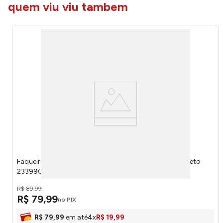
quem viu viu tambem
Faqueiro Ipanema 24 Peças Inox Cabo Polipropileno Preto
23399091 - Tramontina
R$
89
,
99
R$
79
,
99
no PIX
R$
79
,
99
em até
4
x
R$
19
,
99