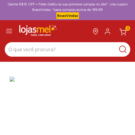
Ganhe R$15 OFF + Frete Grátis na sua primeira compra no site*. Use cupom
BoasVindas. *para compras acima de 199,99
BoasVindas
0
O que você procura?