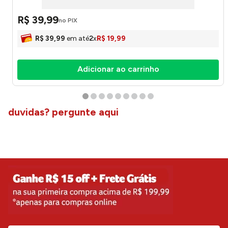
R$
39
,
99
no PIX
R$
39
,
99
em até
2
x
R$
19
,
99
Adicionar ao carrinho
duvidas? pergunte aqui