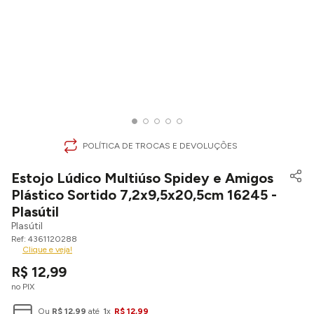
POLÍTICA DE TROCAS E DEVOLUÇÕES
Estojo Lúdico Multiúso Spidey e Amigos
Plástico Sortido 7,2x9,5x20,5cm 16245 -
Plasútil
Plasútil
4361120288
Clique e veja!
R$
12
,
99
no PIX
Ou
R$
12
,
99
até
1
x
R$
12
,
99