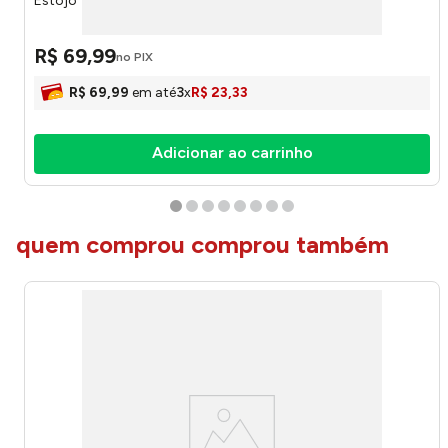
Estojo Triplo Batman Sortido EI42315BM - Luxcel
R$
69
,
99
no PIX
R$
69
,
99
em até
3
x
R$
23
,
33
Adicionar ao carrinho
quem comprou comprou também