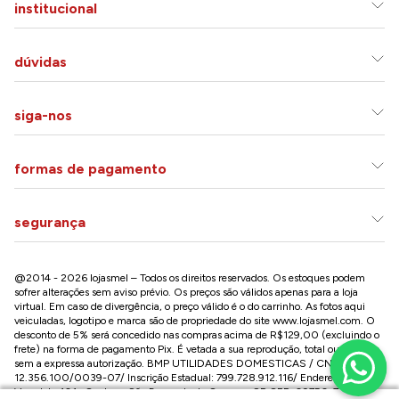
institucional
dúvidas
siga-nos
formas de pagamento
segurança
@2014 - 2026 lojasmel – Todos os direitos reservados. Os estoques podem
sofrer alterações sem aviso prévio. Os preços são válidos apenas para a loja
virtual. Em caso de divergência, o preço válido é o do carrinho. As fotos aqui
veiculadas, logotipo e marca são de propriedade do site
www.lojasmel.com
. O
desconto de 5% será concedido nas compras acima de R$129,00 (excluindo o
frete) na forma de pagamento Pix. É vetada a sua reprodução, total ou parcial,
sem a expressa autorização. BMP UTILIDADES DOMESTICAS / CNPJ:
12.356.100/0039-07/ Inscrição Estadual: 799.728.912.116/ Endereço: R José
Versolato,101 , Centro – São Bernardo do Campo - SP CEP: 09750-730