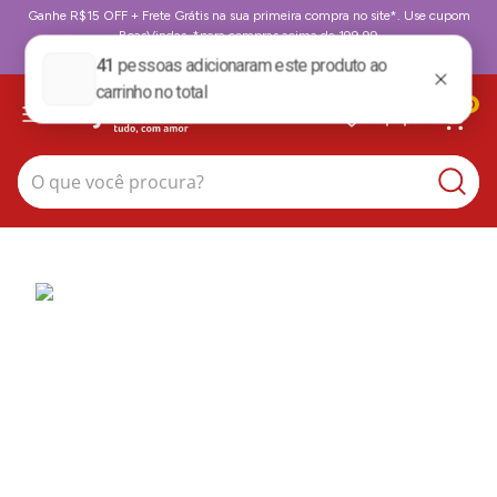
Ganhe R$15 OFF + Frete Grátis na sua primeira compra no site*. Use cupom
BoasVindas. *para compras acima de 199,99
BoasVindas
0
O que você procura?