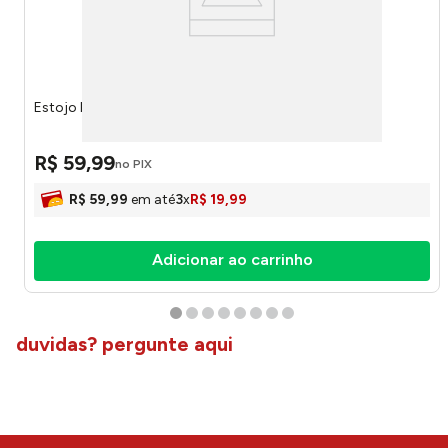
Estojo Redondo Love Black Heart 40234 - Molin
R$
59
,
99
no PIX
R$
59
,
99
em até
3
x
R$
19
,
99
Adicionar ao carrinho
duvidas? pergunte aqui