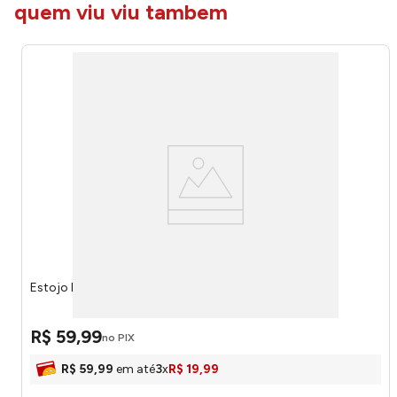
quem viu viu tambem
Estojo Duplo Hello Kitty 15386 - Xeryus
R$
59
,
99
no PIX
R$
59
,
99
em até
3
x
R$
19
,
99