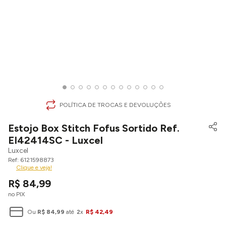
POLÍTICA DE TROCAS E DEVOLUÇÕES
Estojo Box Stitch Fofus Sortido Ref.
EI42414SC - Luxcel
Luxcel
6121598873
Clique e veja!
R$
84
,
99
no PIX
Ou
R$
84
,
99
até
2
x
R$
42
,
49