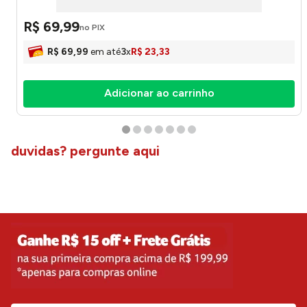
R$
69
,
99
no PIX
R$
69
,
99
em até
3
x
R$
23
,
33
Adicionar ao carrinho
duvidas? pergunte aqui