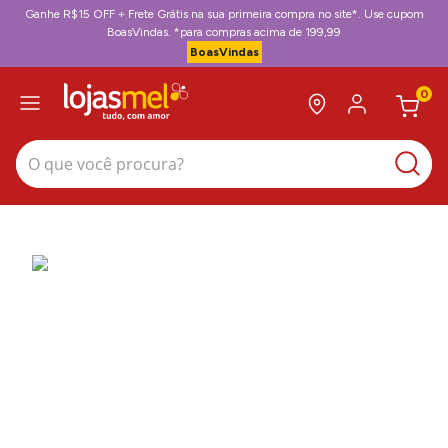
Ganhe R$15 OFF + Frete Grátis na sua primeira compra no site*. Use cupom
BoasVindas. *para compras acima de 199,99
BoasVindas
0
O que você procura?