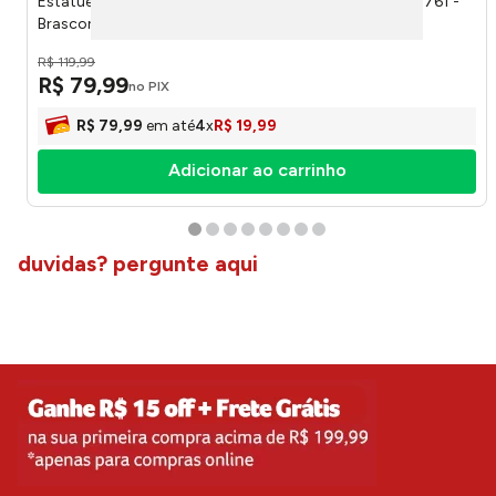
Estatueta Placa Redonda Buda Resina Dourado BN595761 -
Brascontinental
R$
119
,
99
R$
79
,
99
no PIX
R$
79
,
99
em até
4
x
R$
19
,
99
Adicionar ao carrinho
duvidas? pergunte aqui