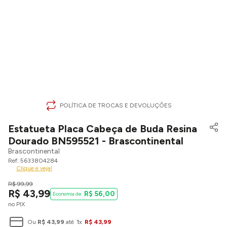
POLÍTICA DE TROCAS E DEVOLUÇÕES
Estatueta Placa Cabeça de Buda Resina
Dourado BN595521 - Brascontinental
Brascontinental
5633804284
Clique e veja!
R$
99
,
99
R$
43
,
99
R$
56
,
00
no PIX
Ou
R$
43
,
99
até
1
x
R$
43
,
99