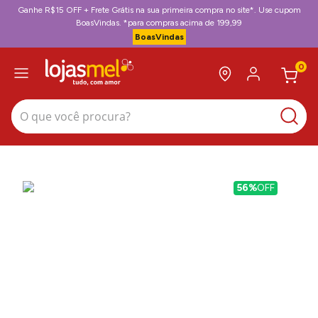
Ganhe R$15 OFF + Frete Grátis na sua primeira compra no site*. Use cupom
BoasVindas. *para compras acima de 199,99
BoasVindas
0
O que você procura?
56%
OFF