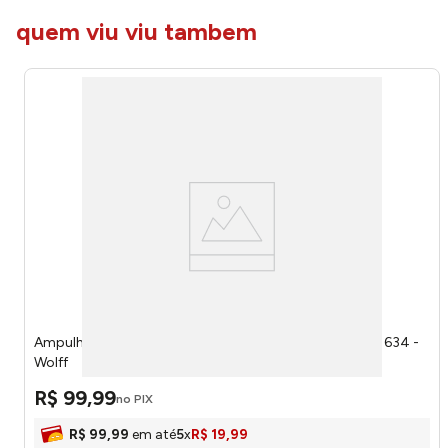
quem viu viu tambem
Ampulheta Vidro Borossilicato 10,5 X 10,5 X 22,5cm 61634 -
Wolff
R$
99
,
99
no PIX
R$
99
,
99
em até
5
x
R$
19
,
99