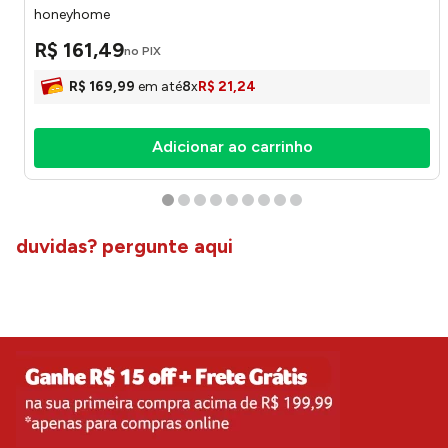
honeyhome
R$
161
,
49
no PIX
R$
169
,
99
em até
8
x
R$
21
,
24
Adicionar ao carrinho
quem comprou comprou também
45%
OFF