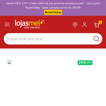
Ganhe R$15 OFF + Frete Grátis na sua primeira compra no site*. Use cupom
BoasVindas. *para compras acima de 199,99
BoasVindas
0
O que você procura?
29%
OFF