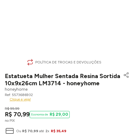
POLÍTICA DE TROCAS E DEVOLUÇÕES
Estatueta Mulher Sentada Resina Sortida
10x9x26cm LM3714 - honeyhome
honeyhome
5573686932
Clique e veja!
R$
99
,
99
R$
70
,
99
R$
29
,
00
no PIX
Ou
R$
70
,
99
até
2
x
R$
35
,
49