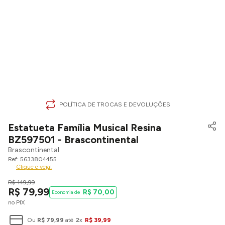
POLÍTICA DE TROCAS E DEVOLUÇÕES
Estatueta Família Musical Resina
BZ597501 - Brascontinental
Brascontinental
5633804455
Clique e veja!
R$
149
,
99
R$
79
,
99
R$
70
,
00
no PIX
Ou
R$
79
,
99
até
2
x
R$
39
,
99