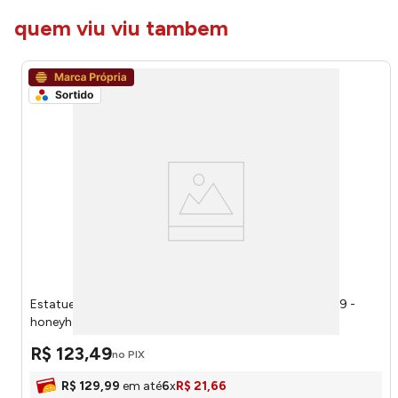
quem viu viu tambem
Estatueta Africana Sortida Resina 6,5x11x31cm LM3709 -
honeyhome
R$
123
,
49
no PIX
R$
129
,
99
em até
6
x
R$
21
,
66