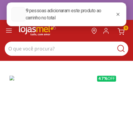
Ganhe R$15 OFF + Frete Grátis na sua primeira compra no site*. Use cupom
BoasVindas. *para compras acima de 199,99
BoasVindas
0
O que você procura?
47%
OFF