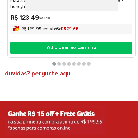
Estatueta Africana Sortida Resina 6,5x11x31cm LM3709 -
honeyhome
R$
123
,
49
no PIX
R$
129
,
99
em até
6
x
R$
21
,
66
Adicionar ao carrinho
duvidas? pergunte aqui