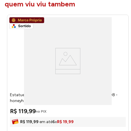
quem viu viu tambem
Estatueta Africana Sortida Resina 7,5x8x30cm LM3708 -
honeyhome
R$
119
,
99
no PIX
R$
119
,
99
em até
6
x
R$
19
,
99