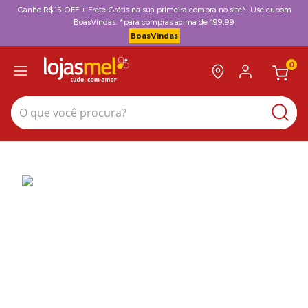
Ganhe R$15 OFF + Frete Grátis na sua primeira compra no site*. Use cupom
BoasVindas. *para compras acima de 199,99
BoasVindas
0
O que você procura?