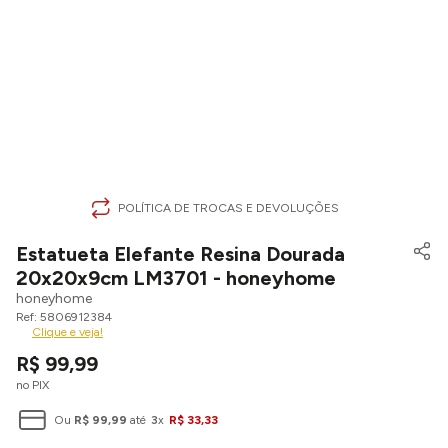
POLÍTICA DE TROCAS E DEVOLUÇÕES
Estatueta Elefante Resina Dourada
20x20x9cm LM3701 - honeyhome
honeyhome
5806912384
Clique e veja!
R$
99
,
99
no PIX
Ou
R$
99
,
99
até
3
x
R$
33
,
33