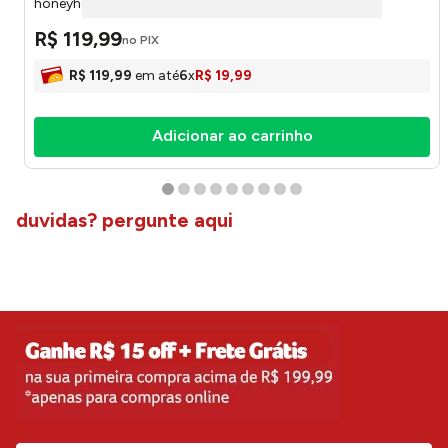
honeyhome
R$
119
,
99
no PIX
R$
119
,
99
em até
6
x
R$
19
,
99
Adicionar ao carrinho
duvidas? pergunte aqui