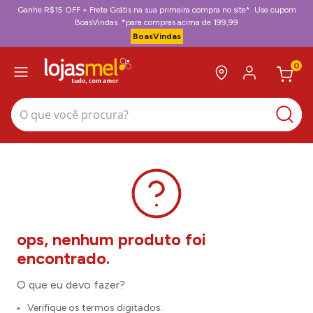
Ganhe R$15 OFF + Frete Grátis na sua primeira compra no site*. Use cupom
BoasVindas. *para compras acima de 199,99
BoasVindas
0
O que você procura?
O que eu devo fazer?
Verifique os termos digitados.