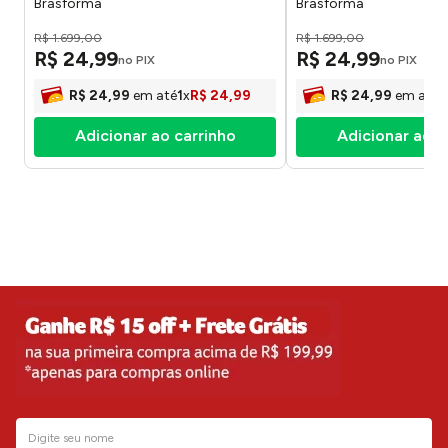
Brasforma
Brasforma
R$
1
.
699
,
00
R$
1
.
699
,
00
R$
24
,
99
R$
24
,
99
no PIX
no PIX
R$
24
,
99
em até
1
x
R$
24
,
99
R$
24
,
99
em até
1
Adicionar ao carrinho
Adicionar ao c