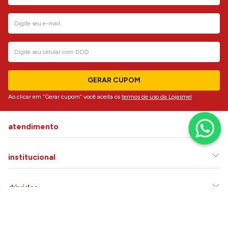
GERAR CUPOM
Ao clicar em “Gerar cupom” você aceita os
termos de uso da Lojasmel
atendimento
institucional
dúvidas
siga-nos