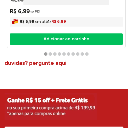
Powermaid
R$
6
,
99
no PIX
R$
6
,
99
em até
1
x
R$
6
,
99
Adicionar ao carrinho
duvidas? pergunte aqui