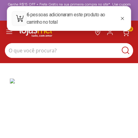
Ganhe R$15 OFF + Frete Grátis na sua primeira compra no site*. Use cupom
BoasVindas. *para compras acima de 199,99
BoasVindas
0
O que você procura?