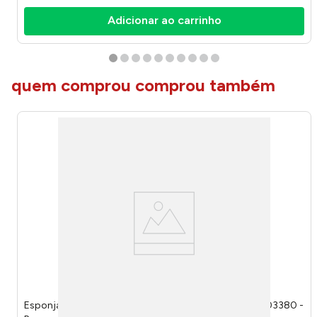
Adicionar ao carrinho
quem comprou comprou também
Esponja Maxydry Pva Cinza 10,5x5,5x4,3cm 126064803380 -