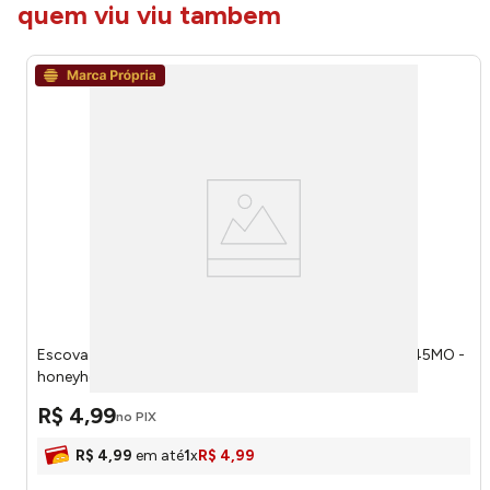
quem viu viu tambem
Escova de Limpeza Moderna Plástico 11x8x9cm LM2545MO -
honeyhome
R$
4
,
99
no PIX
R$
4
,
99
em até
1
x
R$
4
,
99