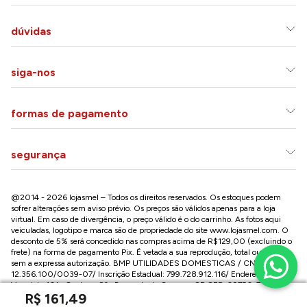
dúvidas
siga-nos
formas de pagamento
segurança
@2014 - 2026 lojasmel – Todos os direitos reservados. Os estoques podem
sofrer alterações sem aviso prévio. Os preços são válidos apenas para a loja
virtual. Em caso de divergência, o preço válido é o do carrinho. As fotos aqui
veiculadas, logotipo e marca são de propriedade do site
www.lojasmel.com
. O
desconto de 5% será concedido nas compras acima de R$129,00 (excluindo o
frete) na forma de pagamento Pix. É vetada a sua reprodução, total ou parcial,
sem a expressa autorização. BMP UTILIDADES DOMESTICAS / CNPJ:
12.356.100/0039-07/ Inscrição Estadual: 799.728.912.116/ Endereço: R José
Versolato,101 , Centro – São Bernardo do Campo - SP CEP: 09750-730
R$
161
,
49
Conheça nossa loja na Paulista / SP: