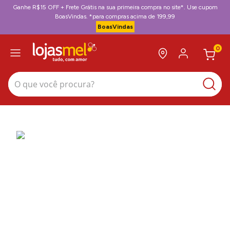
Ganhe R$15 OFF + Frete Grátis na sua primeira compra no site*. Use cupom
BoasVindas. *para compras acima de 199,99
BoasVindas
0
O que você procura?