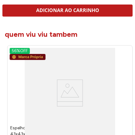
ADICIONAR AO CARRINHO
quem viu viu tambem
56%
OFF
Espelho Decorativo Redondo Vidro Moldura Plástica
43x43x3cm Ref.LM2837 honeyhome