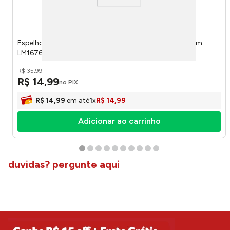
Espelho Decorativo Gota com Alça Sortido 29x34x2cm
LM1676HAR - honeyhome
R$
35
,
99
R$
14
,
99
no PIX
R$
14
,
99
em até
1
x
R$
14
,
99
Adicionar ao carrinho
duvidas? pergunte aqui