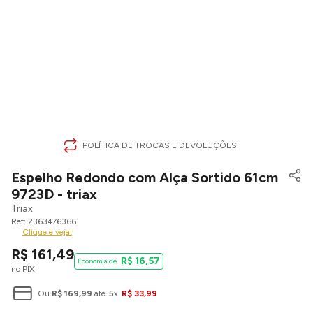
POLÍTICA DE TROCAS E DEVOLUÇÕES
Espelho Redondo com Alça Sortido 61cm
9723D - triax
Triax
2363476366
Clique e veja!
R$
161
,
49
R$
16
,
57
no PIX
Ou
R$
169
,
99
até
5
x
R$
33
,
99