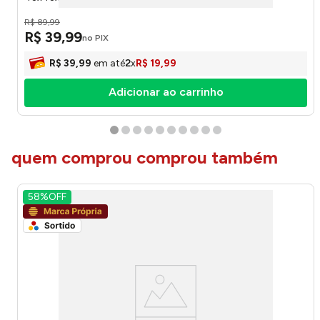
R$
89
,
99
R$
39
,
99
no PIX
R$
39
,
99
em até
2
x
R$
19
,
99
Adicionar ao carrinho
quem comprou comprou também
58%
OFF