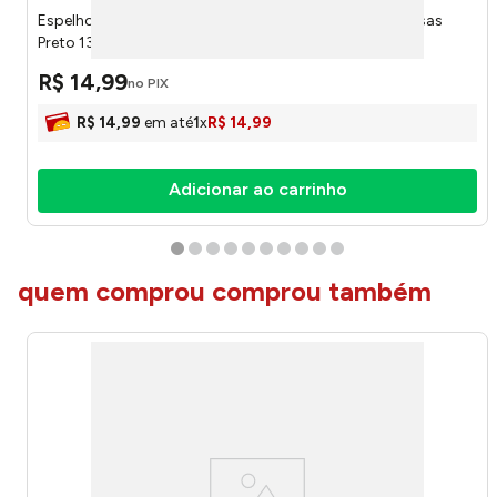
Espelho Redondo Acrilico Com Ampliacao 5x E Ventosas
Preto 13cm 2991 - Lyor
R$
14
,
99
no PIX
R$
14
,
99
em até
1
x
R$
14
,
99
Adicionar ao carrinho
quem comprou comprou também