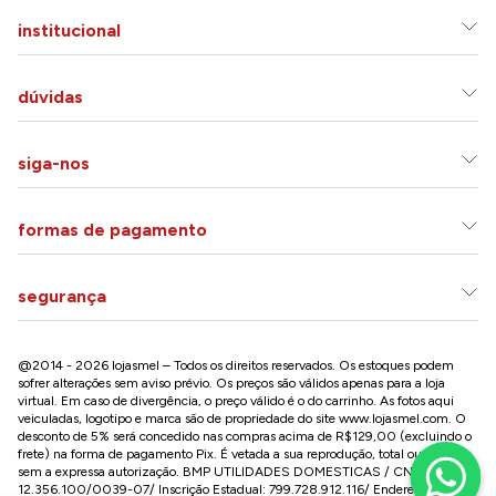
institucional
dúvidas
siga-nos
formas de pagamento
segurança
@2014 - 2026 lojasmel – Todos os direitos reservados. Os estoques podem
sofrer alterações sem aviso prévio. Os preços são válidos apenas para a loja
virtual. Em caso de divergência, o preço válido é o do carrinho. As fotos aqui
veiculadas, logotipo e marca são de propriedade do site
www.lojasmel.com
. O
desconto de 5% será concedido nas compras acima de R$129,00 (excluindo o
frete) na forma de pagamento Pix. É vetada a sua reprodução, total ou parcial,
sem a expressa autorização. BMP UTILIDADES DOMESTICAS / CNPJ:
12.356.100/0039-07/ Inscrição Estadual: 799.728.912.116/ Endereço: R José