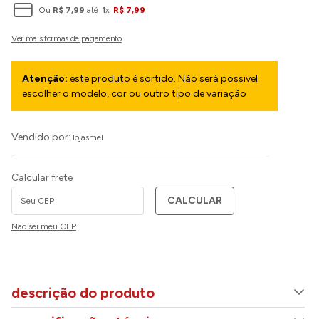
Ou
R$
7
,
99
até
1
x
R$
7
,
99
Atenção:
este produto é sortido. Não será possivel
escolher o modelo, cor ou outro tipo de variação
Vendido por:
lojasmel
Calcular frete
CALCULAR
Não sei meu CEP
descrição do produto