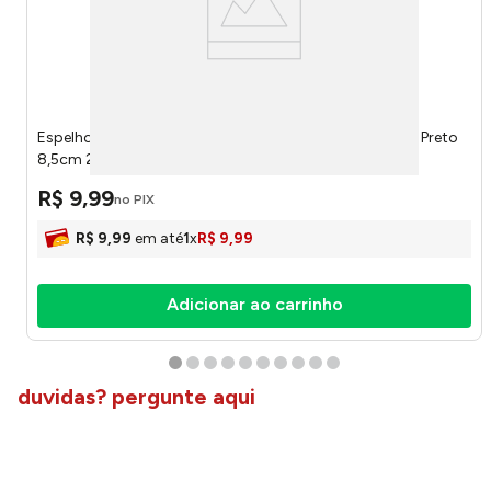
Espelho Redondo Acrilico Com Ampliacao E Ventosas Preto
8,5cm 220122 - Lyor
R$
9
,
99
no PIX
R$
9
,
99
em até
1
x
R$
9
,
99
Adicionar ao carrinho
duvidas? pergunte aqui