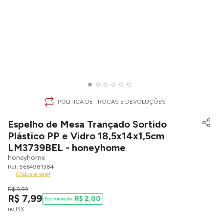
POLÍTICA DE TROCAS E DEVOLUÇÕES
Espelho de Mesa Trançado Sortido
Plástico PP e Vidro 18,5x14x1,5cm
LM3739BEL - honeyhome
honeyhome
5664981384
Clique e veja!
R$
9
,
99
R$
7
,
99
R$
2
,
00
no PIX