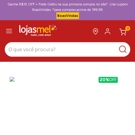
Ganhe R$15 OFF + Frete Grátis na sua primeira compra no site*. Use cupom
BoasVindas. *para compras acima de 199,99
BoasVindas
0
O que você procura?
20%
OFF