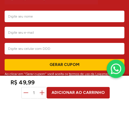
GERAR CUPOM
Ao clicar em “Gerar cupom” você aceita os
termos de uso da Lojasmel
R$
49
,
99
atendimento
ADICIONAR AO CARRINHO
institucional
dúvidas