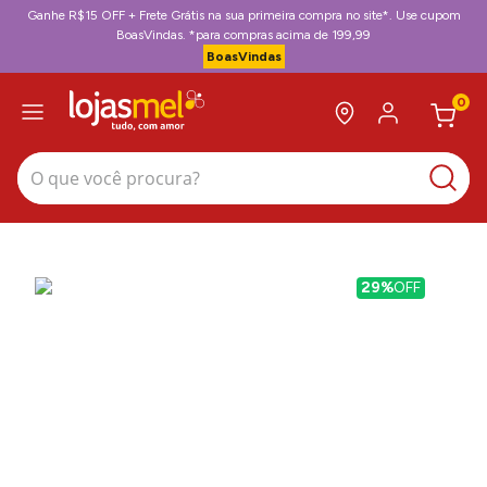
Ganhe R$15 OFF + Frete Grátis na sua primeira compra no site*. Use cupom
BoasVindas. *para compras acima de 199,99
BoasVindas
0
O que você procura?
29%
OFF