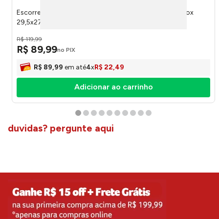
Escorredor de Louças 12 Pratos Com Porta Talheres Inox
29,5x27x33cm 8503M - Mak Inox
R$
119
,
99
R$
89
,
99
no PIX
R$
89
,
99
em até
4
x
R$
22
,
49
Adicionar ao carrinho
duvidas? pergunte aqui