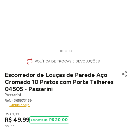
POLÍTICA DE TROCAS E DEVOLUÇÕES
Escorredor de Louças de Parede Aço
Cromado 10 Pratos com Porta Talheres
04505 - Passerini
Passerini
4365973189
Clique e veja!
R$
69
,
99
R$
49
,
99
R$
20
,
00
no PIX