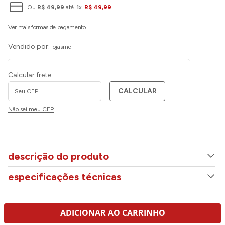
Ou
R$
49
,
99
até
1
x
R$
49
,
99
Vendido por:
lojasmel
Calcular frete
CALCULAR
Não sei meu CEP
descrição do produto
especificações técnicas
ADICIONAR AO CARRINHO