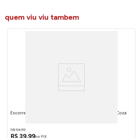
quem viu viu tambem
Escorredor de Louças Basic Light Gray 108480468 - Coza
R$
54
,
99
R$
39
,
99
no PIX