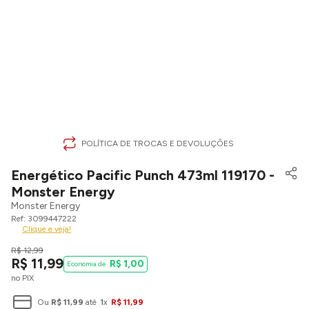
POLÍTICA DE TROCAS E DEVOLUÇÕES
Energético Pacific Punch 473ml 119170 -
Monster Energy
Monster Energy
3099447222
Clique e veja!
R$
12
,
99
R$
11
,
99
R$
1
,
00
no PIX
Ou
R$
11
,
99
até
1
x
R$
11
,
99