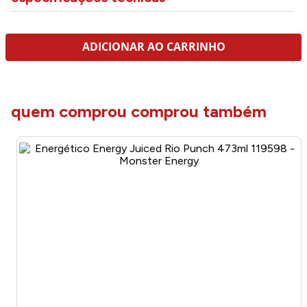
quem viu viu tambem
Energético Energy Ultra Peachy Keen 473ml 119586 - Monster
Energy
R$
11
,
99
no PIX
R$
11
,
99
em até
1
x
R$
11
,
99