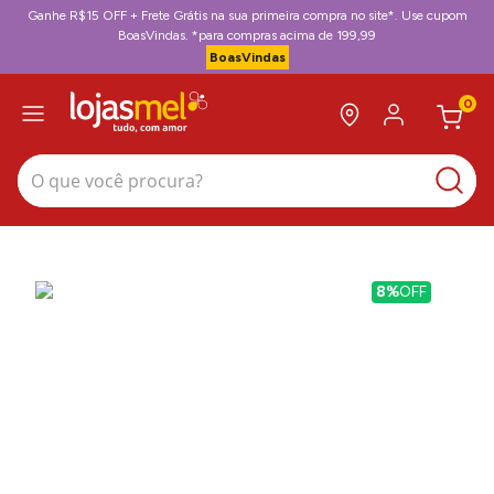
Ganhe R$15 OFF + Frete Grátis na sua primeira compra no site*. Use cupom
BoasVindas. *para compras acima de 199,99
BoasVindas
0
O que você procura?
8%
OFF