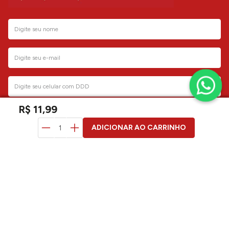
Energético Energy Juiced Rio Punch 473ml 119598 - Monster
Energy
R$
11
,
99
no PIX
R$
11
,
99
em até
1
x
R$
11
,
99
Adicionar ao carrinho
R$
11
,
99
duvidas? pergunte aqui
ADICIONAR AO CARRINHO