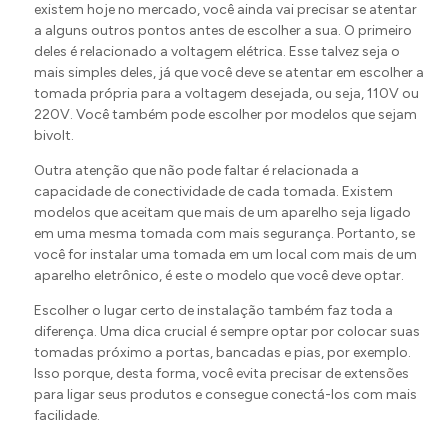
existem hoje no mercado, você ainda vai precisar se atentar
Esses suportes dão acabamento e segurança para as
a alguns outros pontos antes de escolher a sua. O primeiro
demais peças. Não deixe faltar
deles é relacionado a voltagem elétrica. Esse talvez seja o
mais simples deles, já que você deve se atentar em escolher a
tomada própria para a voltagem desejada, ou seja, 110V ou
220V. Você também pode escolher por modelos que sejam
bivolt.
Outra atenção que não pode faltar é relacionada a
capacidade de conectividade de cada tomada. Existem
modelos que aceitam que mais de um aparelho seja ligado
em uma mesma tomada com mais segurança. Portanto, se
você for instalar uma tomada em um local com mais de um
aparelho eletrônico, é este o modelo que você deve optar.
Escolher o lugar certo de instalação também faz toda a
diferença. Uma dica crucial é sempre optar por colocar suas
tomadas próximo a portas, bancadas e pias, por exemplo.
Isso porque, desta forma, você evita precisar de extensões
para ligar seus produtos e consegue conectá-los com mais
facilidade.