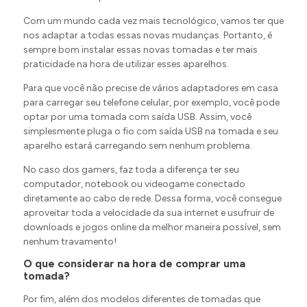
as modernas tomadas USB. Esta é uma opção para
Com um mundo cada vez mais tecnológico, vamos ter que
quem busca por praticidade e quer carregar seus
nos adaptar a todas essas novas mudanças. Portanto, é
aparelhos celulares e outros gadgets de maneira mais
sempre bom instalar essas novas tomadas e ter mais
simples, sem precisar de adaptadores.
praticidade na hora de utilizar esses aparelhos.
E você encontra todos esses modelos aqui na lojasmel.
Para que você não precise de vários adaptadores em casa
São várias as opções de tomadas e interruptores
para carregar seu telefone celular, por exemplo, você pode
disponíveis aqui para você levar para casa aquele que
optar por uma tomada com saída USB. Assim, você
você precisa. Coloque diferentes tomadas em diferentes
simplesmente pluga o fio com saída USB na tomada e seu
cômodos e adapte suas necessidades para cada
aparelho estará carregando sem nenhum problema.
cantinho!
No caso dos gamers, faz toda a diferença ter seu
Encontre também: placas e suportes para
tomadas e interruptores
computador, notebook ou videogame conectado
diretamente ao cabo de rede. Dessa forma, você consegue
Além das tomadas e interruptores, é claro que você
aproveitar toda a velocidade da sua internet e usufruir de
também vai precisar do suporte para elas, não é
downloads e jogos online da melhor maneira possível, sem
verdade? Mas pode ficar tranquila, pois aqui na lojasmel
nenhum travamento!
você também encontra. Esses são itens fundamentais
O que considerar na hora de comprar uma
para que os módulos de tomadas e interruptores sejam
tomada?
encaixados na parede.
Por fim, além dos modelos diferentes de tomadas que
Portanto, é fundamental também levá-los para casa.