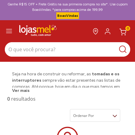
Ganhe R$15 OFF + Frete Grátis na sua primeira compra no site*. Use cupom
BoasVindas. *para compras acima de 199,99
BoasVindas
0
O que você procura?
Seja na hora de construir ou reformar, as
tomadas e os
interruptores
sempre vão estar presentes nas listas de
compras. Até porque, hoje em dia o que mais temos em
Ver mais
casas e escritórios são
eletroportáteis
que precisam de
0
uma tomada para acabar funcionando. Mas engana-se
quem pensa que tomadas são todas iguais e que não
precisa fazer uma verificação mais a fundo para escolher
Ordenar Por
o modelo certo para a sua casa.
Para isso, nós da lojasmel vamos te explicar tudo o que