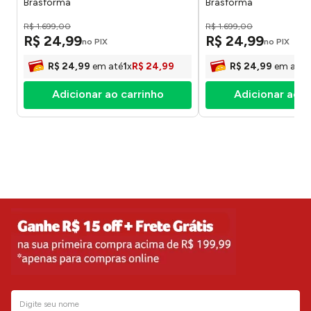
Brasforma
Brasforma
R$
1
.
699
,
00
R$
1
.
699
,
00
R$
24
,
99
R$
24
,
99
no PIX
no PIX
R$
24
,
99
em até
1
x
R$
24
,
99
R$
24
,
99
em até
1
Adicionar ao carrinho
Adicionar ao c