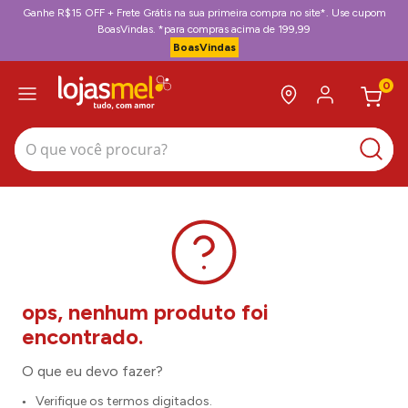
Ganhe R$15 OFF + Frete Grátis na sua primeira compra no site*. Use cupom
BoasVindas. *para compras acima de 199,99
BoasVindas
0
O que você procura?
O que eu devo fazer?
Verifique os termos digitados.