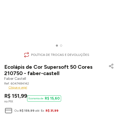
POLÍTICA DE TROCAS E DEVOLUÇÕES
Ecolápis de Cor Supersoft 50 Cores
210750 - faber-castell
Faber Castell
6047484142
Clique e veja!
R$
151
,
99
R$
15
,
60
no PIX
Ou
R$
159
,
99
até
5
x
R$
31
,
99