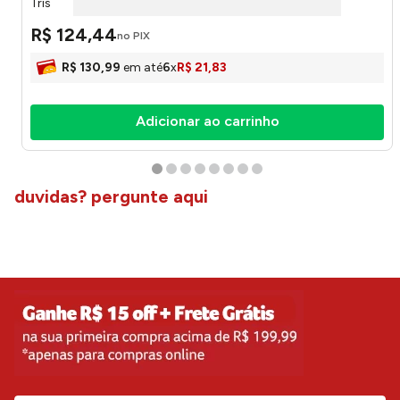
Tris
R$
124
,
44
no PIX
R$
130
,
99
em até
6
x
R$
21
,
83
Adicionar ao carrinho
duvidas? pergunte aqui