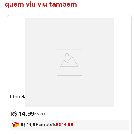
quem viu viu tambem
Lápis de Cor Sextavado 24 Cores - Onda
R$
14
,
99
no PIX
R$
14
,
99
em até
1
x
R$
14
,
99