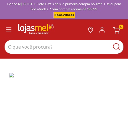
Ganhe R$15 OFF + Frete Grátis na sua primeira compra no site*. Use cupom
BoasVindas. *para compras acima de 199,99
BoasVindas
0
O que você procura?