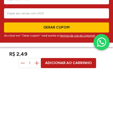
GERAR CUPOM
Ao clicar em “Gerar cupom” você aceita os
termos de uso da Lojasmel
atendimento
R$
2
,
49
ADICIONAR AO CARRINHO
institucional
dúvidas
siga-nos
formas de pagamento