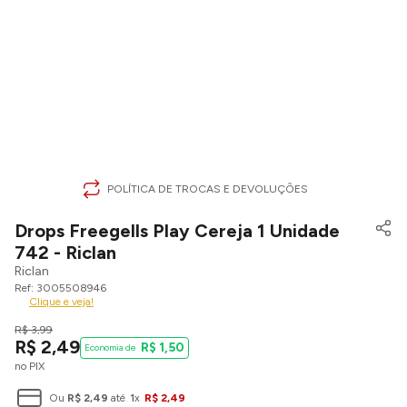
POLÍTICA DE TROCAS E DEVOLUÇÕES
Drops Freegells Play Cereja 1 Unidade
742 - Riclan
Riclan
3005508946
Clique e veja!
R$
3
,
99
R$
2
,
49
R$
1
,
50
no PIX
Ou
R$
2
,
49
até
1
x
R$
2
,
49