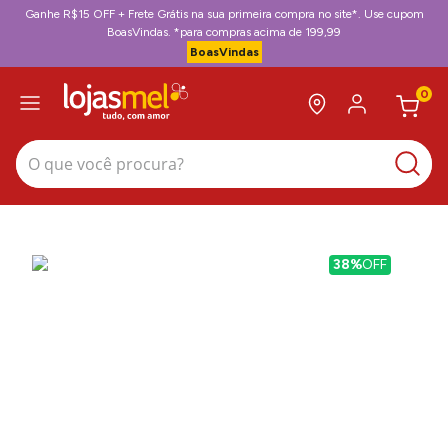
Ganhe R$15 OFF + Frete Grátis na sua primeira compra no site*. Use cupom
BoasVindas. *para compras acima de 199,99
BoasVindas
0
O que você procura?
38%
OFF