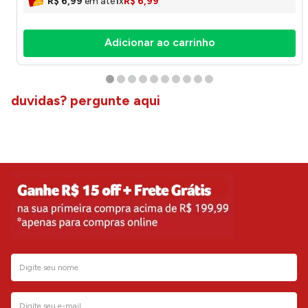
R$
6
,
99
em até
1
x
R$
6
,
99
Adicionar ao carrinho
duvidas? pergunte aqui