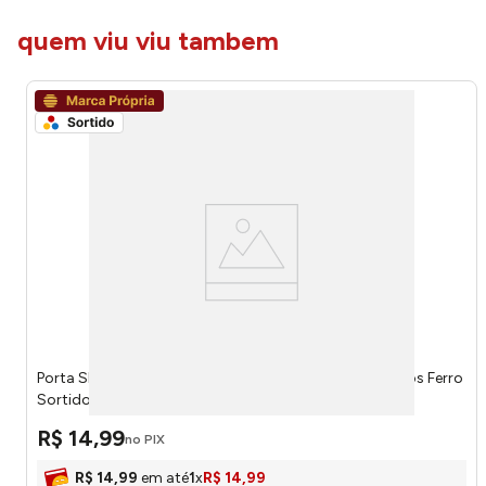
quem viu viu tambem
Porta Shampoo Bela Casa com 2 Suportes e 2 Ganchos Ferro
Sortido 24x7,5x46cm LM3336BEL - honeyhome
R$
14
,
99
no PIX
R$
14
,
99
em até
1
x
R$
14
,
99