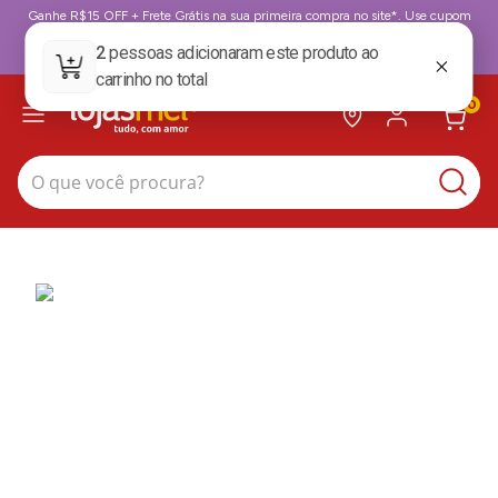
Ganhe R$15 OFF + Frete Grátis na sua primeira compra no site*. Use cupom
BoasVindas. *para compras acima de 199,99
BoasVindas
0
O que você procura?