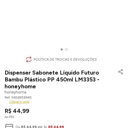
POLÍTICA DE TROCAS E DEVOLUÇÕES
Dispenser Sabonete Líquido Futuro
Bambu Plástico PP 450ml LM3353 -
honeyhome
honeyhome
5656958945
Clique e veja!
R$
44
,
99
no PIX
Ou
R$
44
,
99
até
1
x
R$
44
,
99