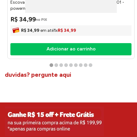
Escova Sanitária Cabo Aço Inox Branco 126088800001 -
powermaid
R$
34
,
99
no PIX
R$
34
,
99
em até
1
x
R$
34
,
99
Adicionar ao carrinho
duvidas? pergunte aqui