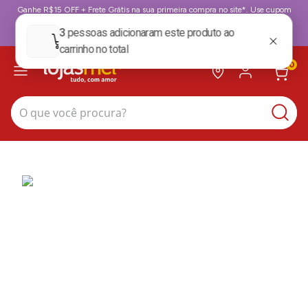
Ganhe R$15 OFF + Frete Grátis na sua primeira compra no site*. Use cupom
BoasVindas. *para compras acima de 199,99
BoasVindas
0
O que você procura?