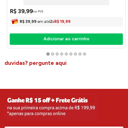
R$
39
,
99
no PIX
R$
39
,
99
em até
2
x
R$
19
,
99
Adicionar ao carrinho
duvidas? pergunte aqui