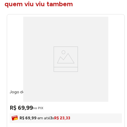
quem viu viu tambem
Jogo de Banheiro Liso Branco 3 Peças 13408 - Tuut
R$
69
,
99
no PIX
R$
69
,
99
em até
3
x
R$
23
,
33