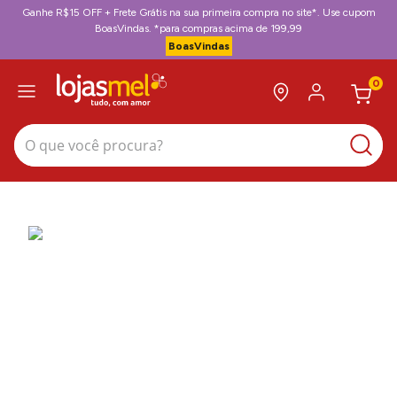
Ganhe R$15 OFF + Frete Grátis na sua primeira compra no site*. Use cupom
BoasVindas. *para compras acima de 199,99
BoasVindas
0
O que você procura?