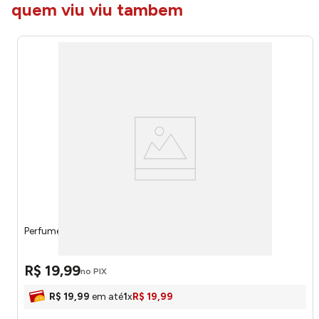
quem viu viu tambem
Perfume Men Victor Ross 15ml Ref.IP17 - Inspira Paris
R$
19
,
99
no PIX
R$
19
,
99
em até
1
x
R$
19
,
99