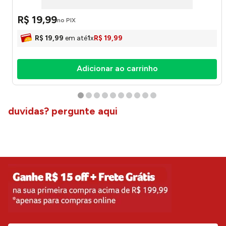
R$
19
,
99
no PIX
R$
19
,
99
em até
1
x
R$
19
,
99
Adicionar ao carrinho
duvidas? pergunte aqui