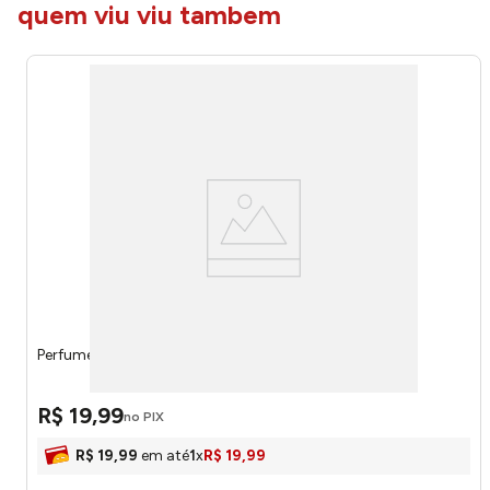
quem viu viu tambem
Perfume Men Apolo Men 15ml IP13 - Inspira Paris
R$
19
,
99
no PIX
R$
19
,
99
em até
1
x
R$
19
,
99