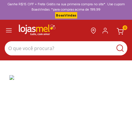
Ganhe R$15 OFF + Frete Grátis na sua primeira compra no site*. Use cupom
BoasVindas. *para compras acima de 199,99
BoasVindas
0
O que você procura?