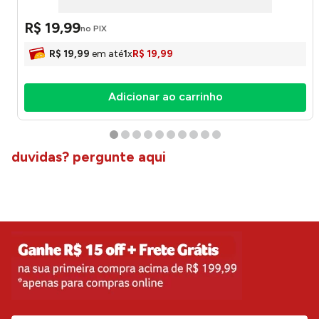
R$
19
,
99
no PIX
R$
19
,
99
em até
1
x
R$
19
,
99
Adicionar ao carrinho
duvidas? pergunte aqui