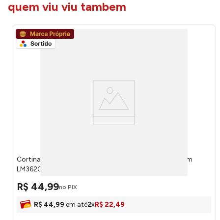
quem viu viu tambem
Cortina Box Estampa Sortida Plástico PEVA 178x183cm
LM3620AMB - honeyhome
R$
44
,
99
no PIX
R$
44
,
99
em até
2
x
R$
22
,
49