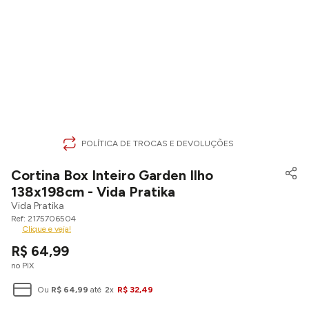
POLÍTICA DE TROCAS E DEVOLUÇÕES
Cortina Box Inteiro Garden Ilho
138x198cm - Vida Pratika
Vida Pratika
2175706504
Clique e veja!
R$
64
,
99
no PIX
Ou
R$
64
,
99
até
2
x
R$
32
,
49