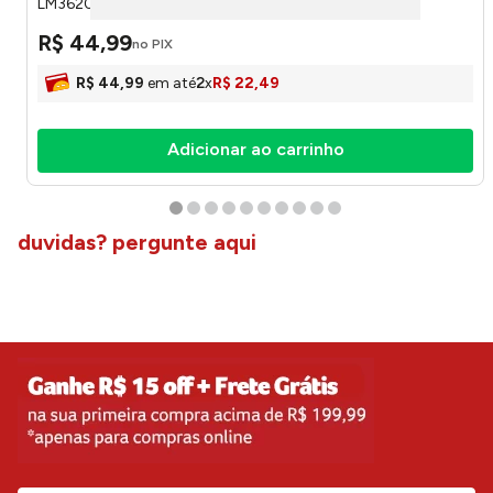
LM3620AMB - honeyhome
R$
44
,
99
no PIX
R$
44
,
99
em até
2
x
R$
22
,
49
Adicionar ao carrinho
duvidas? pergunte aqui