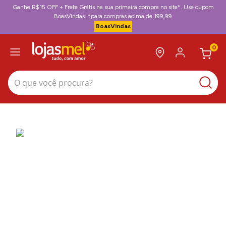
Ganhe R$15 OFF + Frete Grátis na sua primeira compra no site*. Use cupom
BoasVindas. *para compras acima de 199,99
BoasVindas
0
O que você procura?