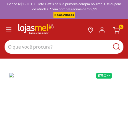
Ganhe R$15 OFF + Frete Grátis na sua primeira compra no site*. Use cupom
BoasVindas. *para compras acima de 199,99
BoasVindas
0
O que você procura?
8%
OFF