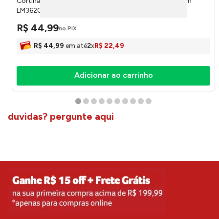
Cortina Box Estampa Sortida Plástico PEVA 178x183cm
LM3620AMB - honeyhome
R$
44
,
99
no PIX
R$
44
,
99
em até
2
x
R$
22
,
49
Adicionar ao carrinho
duvidas? pergunte aqui