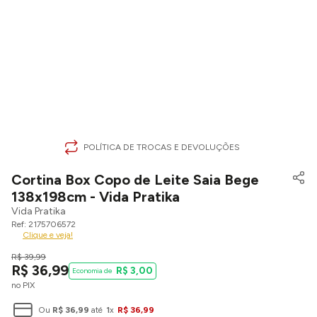
POLÍTICA DE TROCAS E DEVOLUÇÕES
Cortina Box Copo de Leite Saia Bege
138x198cm - Vida Pratika
Vida Pratika
2175706572
Clique e veja!
R$
39
,
99
R$
36
,
99
R$
3
,
00
no PIX
Ou
R$
36
,
99
até
1
x
R$
36
,
99