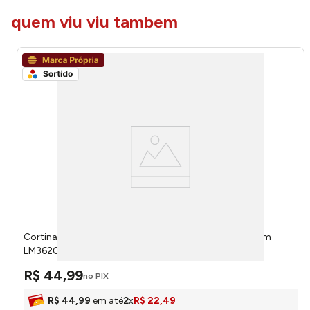
quem viu viu tambem
Cortina Box Estampa Sortida Plástico PEVA 178x183cm
LM3620AMB - honeyhome
R$
44
,
99
no PIX
R$
44
,
99
em até
2
x
R$
22
,
49