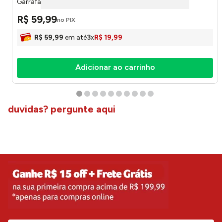
Garrafas 294 - Turquesa
R$
59
,
99
no PIX
R$
59
,
99
em até
3
x
R$
19
,
99
Adicionar ao carrinho
duvidas? pergunte aqui