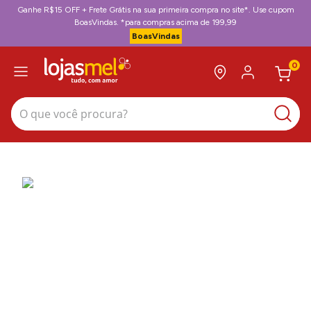
Ganhe R$15 OFF + Frete Grátis na sua primeira compra no site*. Use cupom
BoasVindas. *para compras acima de 199,99
BoasVindas
0
O que você procura?