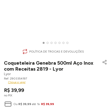
POLÍTICA DE TROCAS E DEVOLUÇÕES
Coqueteleira Genebra 500ml Aço Inox
com Receitas 2819 - Lyor
Lyor
2903354197
Clique e veja!
R$
39
,
99
no PIX
Ou
R$
39
,
99
até
1
x
R$
39
,
99