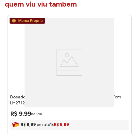
quem viu viu tambem
Dosador Duplo Para Drink Aço Inox 25/50ml 8,2x4x3,7cm
LM2712IDE - honeyhome
R$
9
,
99
no PIX
R$
9
,
99
em até
1
x
R$
9
,
99