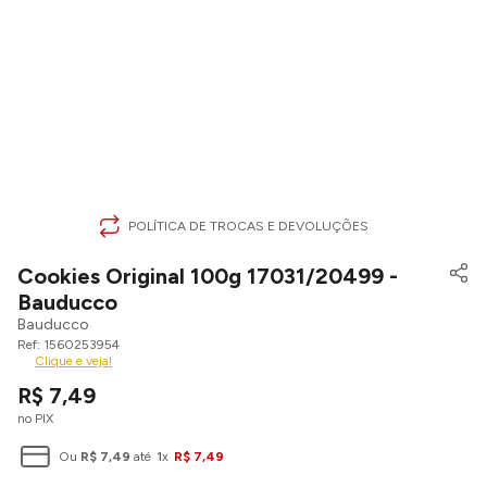
POLÍTICA DE TROCAS E DEVOLUÇÕES
Cookies Original 100g 17031/20499 -
Bauducco
Bauducco
1560253954
Clique e veja!
R$
7
,
49
no PIX
Ou
R$
7
,
49
até
1
x
R$
7
,
49