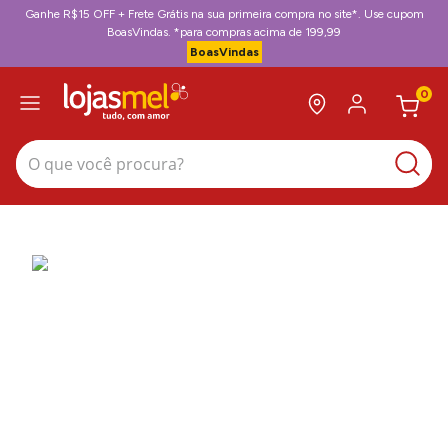
Ganhe R$15 OFF + Frete Grátis na sua primeira compra no site*. Use cupom
BoasVindas. *para compras acima de 199,99
BoasVindas
0
O que você procura?