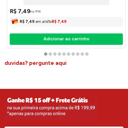
R$
7
,
49
no PIX
R$
7
,
49
em até
1
x
R$
7
,
49
Adicionar ao carrinho
duvidas? pergunte aqui