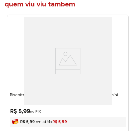
quem viu viu tambem
Biscoito de Polvilho Salgado Cebola E Salsa 80g - Cassini
R$
5
,
99
no PIX
R$
5
,
99
em até
1
x
R$
5
,
99