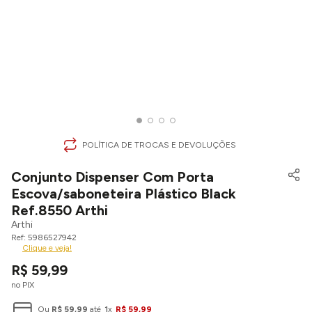
POLÍTICA DE TROCAS E DEVOLUÇÕES
Conjunto Dispenser Com Porta
Escova/saboneteira Plástico Black
Ref.8550 Arthi
Arthi
5986527942
Clique e veja!
R$
59
,
99
no PIX
Ou
R$
59
,
99
até
1
x
R$
59
,
99