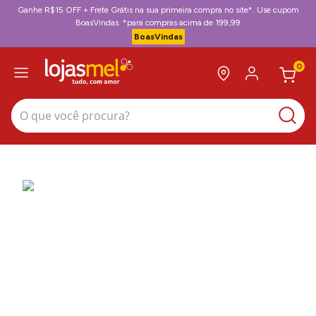
Ganhe R$15 OFF + Frete Grátis na sua primeira compra no site*. Use cupom
BoasVindas. *para compras acima de 199,99
BoasVindas
0
O que você procura?