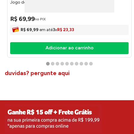
Jogo de Banheiro Liso Branco 3 Peças 13408 - Tuut
R$
69
,
99
no PIX
R$
69
,
99
em até
3
x
R$
23
,
33
Adicionar ao carrinho
duvidas? pergunte aqui