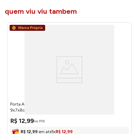
quem viu viu tambem
Porta Acessórios Futuro Multiúso Plástico PS, Bambu
9x7x8cm LM3505FTO - honeyhome
R$
12
,
99
no PIX
R$
12
,
99
em até
1
x
R$
12
,
99