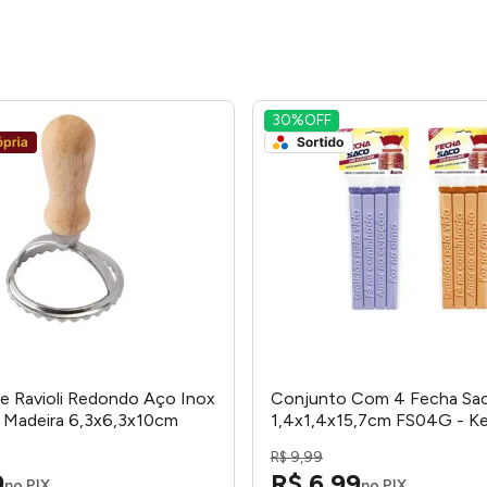
30%
OFF
e Ravioli Redondo Aço Inox
Conjunto Com 4 Fecha Sac
 Madeira 6,3x6,3x10cm
1,4x1,4x15,7cm FS04G - Ke
 honeyhome
R$
9
,
99
9
R$
6
,
99
no PIX
no PIX