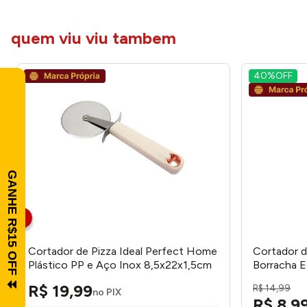
quem viu viu tambem
40%
OFF
Cortador de Pizza Ideal Perfect Home
Cortador d
Plástico PP e Aço Inox 8,5x22x1,5cm
Borracha E
LM4029IDE - honeyhome
LM2616 -
R$
19
,
99
R$
14
,
99
no PIX
R$
8
,
9