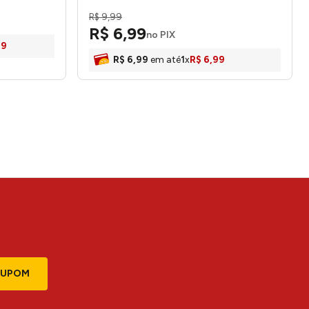
R$
9
,
99
R$
6
,
99
no PIX
99
R$
6
,
99
em até
1
x
R$
6
,
99
CUPOM