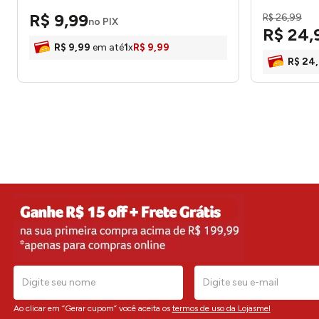
LM2134 - honeyhome
R$
9
,
99
R$
26
,
99
no PIX
R$
24
,
R$
9
,
99
em até
1
x
R$
9
,
99
R$
24
,
Ao clicar em “Gerar cupom” você aceita os
termos de uso da Lojasmel