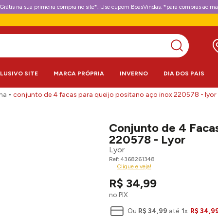
Grátis na sua primeira compra no site*. Use cupom BoasVindas. *para compras acima
CLUSIVO SITE
MARCA PRÓPRIA
INVERNO
DIA DOS PAIS
ha
conjunto de 4 facas para queijo positano aço inox 220578 - lyor
Conjunto de 4 Facas
220578 - Lyor
Lyor
4368261348
Clique e veja!
R$
34
,
99
no PIX
Ou
R$
34
,
99
até
1
x
R$
34
,
9