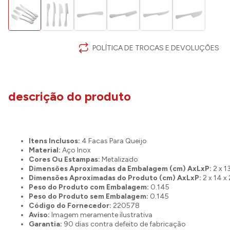
POLÍTICA DE TROCAS E DEVOLUÇÕES
descrição do produto
Itens Inclusos:
4 Facas Para Queijo
Material:
Aço Inox
Cores Ou Estampas:
Metalizado
Dimensões Aproximadas da Embalagem (cm) AxLxP:
2 x 1
Dimensões Aproximadas do Produto (cm) AxLxP:
2 x 14 x
Peso do Produto com Embalagem:
0.145
Peso do Produto sem Embalagem:
0.145
Código do Fornecedor:
220578
Aviso:
Imagem meramente ilustrativa
Garantia:
90 dias contra defeito de fabricação