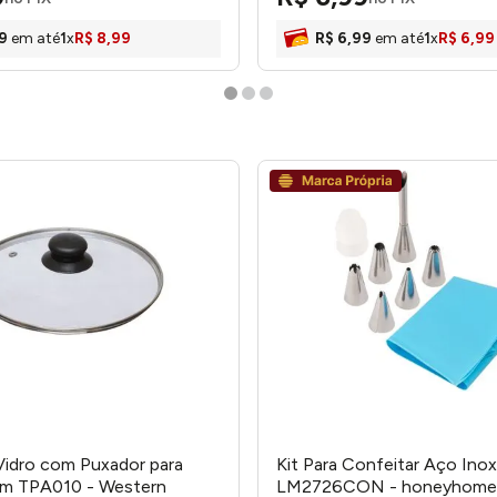
9
em até
1
x
R$
8
,
99
R$
6
,
99
em até
1
x
R$
6
,
99
idro com Puxador para
Kit Para Confeitar Aço Ino
cm TPA010 - Western
LM2726CON - honeyhome