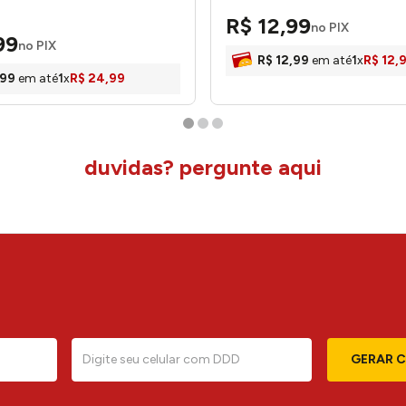
R$
12
,
99
no PIX
99
no PIX
R$
12
,
99
em até
1
x
R$
12
,
99
em até
1
x
R$
24
,
99
duvidas? pergunte aqui
GERAR 