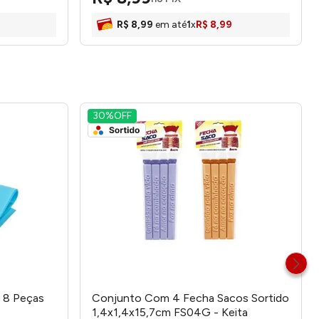
R$
8
,
99
em até
1
x
R$
8
,
99
30%
OFF
x 8 Peças
Conjunto Com 4 Fecha Sacos Sortido
1,4x1,4x15,7cm FS04G - Keita