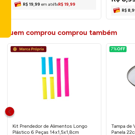
R$
19
,
99
em até
1
x
R$
19
,
99
R$
8
,
9
quem comprou comprou também
7%
OFF
Kit Prendedor de Alimentos Longo
Tampa de V
Plástico 6 Peças 14x1,5x1,8cm
Panela 22