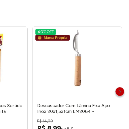
40%
OFF
os Sortido
Descascador Com Lâmina Fixa Aço
ita
Inox 20x1,5x1cm LM2064 -
honeyhome
R$
14
,
99
R$
8
,
99
no PIX