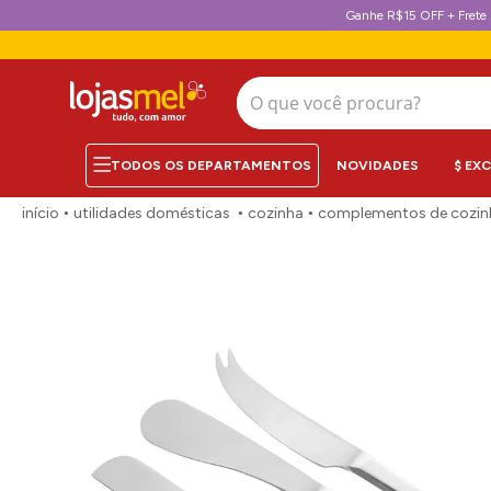
Ganhe R$15 OFF + Frete 
O que você procura?
NOVIDADES
$ EX
utilidades domésticas
cozinha
complementos de cozin