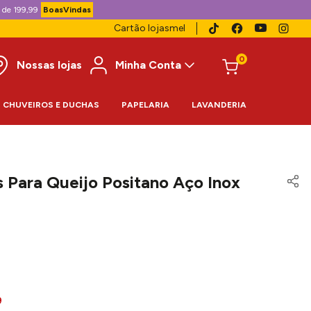
 de 199,99
BoasVindas
Cartão lojasmel
0
Nossas lojas
Minha Conta
CHUVEIROS E DUCHAS
PAPELARIA
LAVANDERIA
 Para Queijo Positano Aço Inox
9