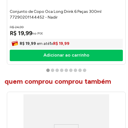
Conjunto de Copo Oca Long Drink 6 Peças 300ml
77290201144452 - Nadir
R$
24
,
99
R$
19
,
99
no PIX
R$
19
,
99
em até
1
x
R$
19
,
99
Adicionar ao carrinho
quem comprou comprou também