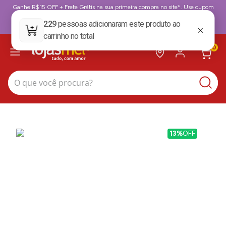
Ganhe R$15 OFF + Frete Grátis na sua primeira compra no site*. Use cupom
BoasVindas. *para compras acima de 199,99
BoasVindas
0
O que você procura?
13%
OFF