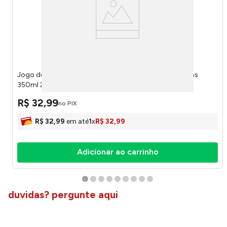
Jogo de Copos Caldereta Brahma Chopp Vidro 2 Peças
350ml 270075101 - Ruvolo
R$
32
,
99
no PIX
R$
32
,
99
em até
1
x
R$
32
,
99
Adicionar ao carrinho
duvidas? pergunte aqui