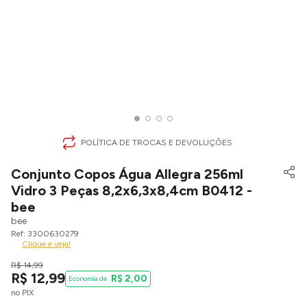
POLÍTICA DE TROCAS E DEVOLUÇÕES
Conjunto Copos Água Allegra 256ml
Vidro 3 Peças 8,2x6,3x8,4cm B0412 -
bee
bee
3300630279
Clique e veja!
R$
14
,
99
R$
12
,
99
R$
2
,
00
no PIX