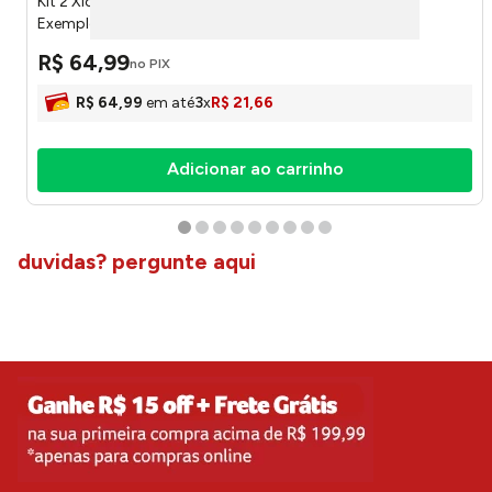
Kit 2 Xícaras Empilhadas Onix Pessoas / Ensinam Com
Exemplo Porcelana 210ml 14518 - Brasfoot
R$
64
,
99
no PIX
R$
64
,
99
em até
3
x
R$
21
,
66
Adicionar ao carrinho
duvidas? pergunte aqui