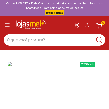
Ganhe R$15 OFF + Frete Grátis na sua primeira compra no site*. Use cupom
BoasVindas. *para compras acima de 199,99
BoasVindas
0
O que você procura?
25%
OFF