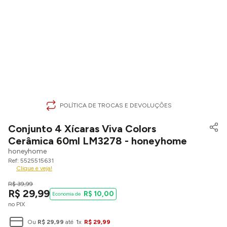
POLÍTICA DE TROCAS E DEVOLUÇÕES
Conjunto 4 Xícaras Viva Colors
Cerâmica 60ml LM3278 - honeyhome
honeyhome
5525515631
Clique e veja!
R$
39
,
99
R$
29
,
99
R$
10
,
00
no PIX
Ou
R$
29
,
99
até
1
x
R$
29
,
99