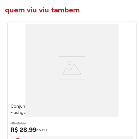
quem viu viu tambem
Conjunto 6 Xícaras 210ml Vidro 7,7x7,7x8cm F0292 -
Flashgoods
R$
39
,
99
R$
28
,
99
no PIX