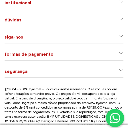
institucional
dúvidas
siga-nos
formas de pagamento
segurança
@2014 - 2026 lojasmel – Todos os direitos reservados. Os estoques podem
sofrer alterações sem aviso prévio. Os preços são válidos apenas para a loja
virtual. Em caso de divergência, o preço válido é o do carrinho. As fotos aqui
veiculadas, logotipo e marca são de propriedade do site
www.lojasmel.com
. O
desconto de 5% será concedido nas compras acima de R$129,00 (excluindo o
frete) na forma de pagamento Pix. É vetada a sua reprodução, total ou parcial,
sem a expressa autorização. BMP UTILIDADES DOMESTICAS / CNPJ:
12.356.100/0039-07/ Inscrição Estadual: 799.728.912.116/ Endereço: R José
Versolato,101 , Centro – São Bernardo do Campo - SP CEP: 09750-730