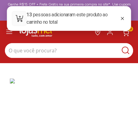
Ganhe R$15 OFF + Frete Grátis na sua primeira compra no site*. Use cupom
BoasVindas. *para compras acima de 199,99
BoasVindas
0
O que você procura?