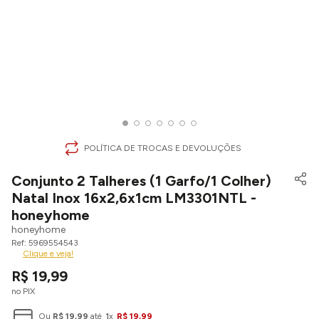
POLÍTICA DE TROCAS E DEVOLUÇÕES
Conjunto 2 Talheres (1 Garfo/1 Colher)
Natal Inox 16x2,6x1cm LM3301NTL -
honeyhome
honeyhome
5969554543
Clique e veja!
R$
19
,
99
no PIX
Ou
R$
19
,
99
até
1
x
R$
19
,
99