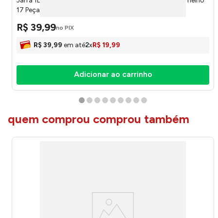
Jarra 1L Vidro Tampa Plástica Com Faqueiro Esme Vermelho
17 Peças JARR070 - Hauskraft
R$
39
,
99
no PIX
R$
39
,
99
em até
2
x
R$
19
,
99
Adicionar ao carrinho
quem comprou comprou também