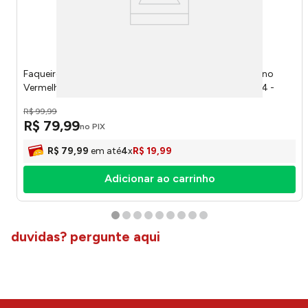
Faqueiro Ipanema Lâminas Aço Inox Cabos Polipropileno
Vermelho C/ Gaveteiro Plástico 25 Peças Ref. 23398794 -
Tramontina
R$
99
,
99
R$
79
,
99
no PIX
R$
79
,
99
em até
4
x
R$
19
,
99
Adicionar ao carrinho
duvidas? pergunte aqui