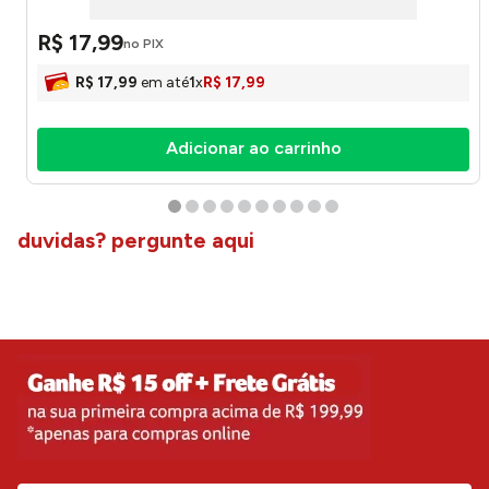
R$
17
,
99
no PIX
R$
17
,
99
em até
1
x
R$
17
,
99
Adicionar ao carrinho
duvidas? pergunte aqui