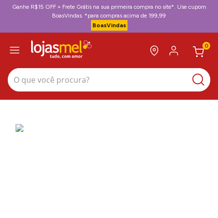
Ganhe R$15 OFF + Frete Grátis na sua primeira compra no site*. Use cupom
BoasVindas. *para compras acima de 199,99
BoasVindas
0
O que você procura?