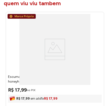
quem viu viu tambem
Escumadeira Ideal Inox 24x7,8x0,2cm LM3309IDE -
honeyhome
R$
17
,
99
no PIX
R$
17
,
99
em até
1
x
R$
17
,
99