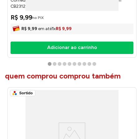
Comedouro Para Pet Pequeno Aço Inox 15,5x15,5x3,6cm
CB2312 - Moment
R$
9
,
99
no PIX
R$
9
,
99
em até
1
x
R$
9
,
99
Adicionar ao carrinho
quem comprou comprou também