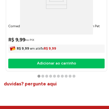
Comedouro Melamina Sortido 300ml PET74 - Western Pet
R$
9
,
99
no PIX
R$
9
,
99
em até
1
x
R$
9
,
99
Adicionar ao carrinho
duvidas? pergunte aqui