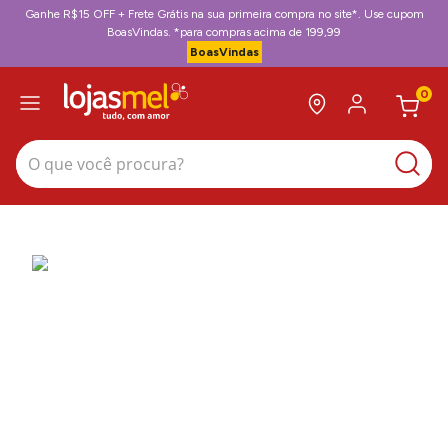
Ganhe R$15 OFF + Frete Grátis na sua primeira compra no site*. Use cupom
BoasVindas. *para compras acima de 199,99
BoasVindas
0
O que você procura?