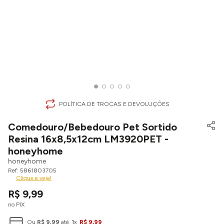
POLÍTICA DE TROCAS E DEVOLUÇÕES
Comedouro/Bebedouro Pet Sortido
Resina 16x8,5x12cm LM3920PET -
honeyhome
honeyhome
5861803705
Clique e veja!
R$
9
,
99
no PIX
Ou
R$
9
,
99
até
1
x
R$
9
,
99