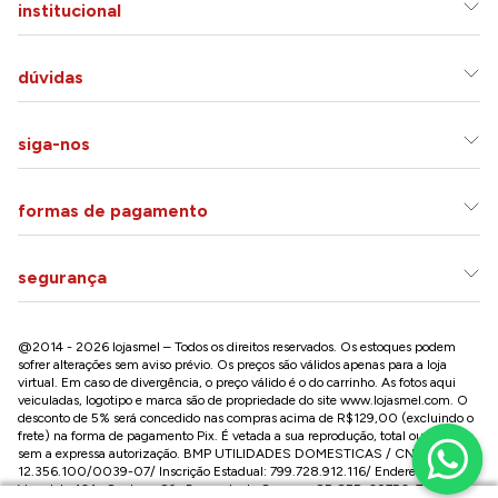
institucional
dúvidas
siga-nos
formas de pagamento
segurança
@2014 - 2026 lojasmel – Todos os direitos reservados. Os estoques podem
sofrer alterações sem aviso prévio. Os preços são válidos apenas para a loja
virtual. Em caso de divergência, o preço válido é o do carrinho. As fotos aqui
veiculadas, logotipo e marca são de propriedade do site
www.lojasmel.com
. O
desconto de 5% será concedido nas compras acima de R$129,00 (excluindo o
frete) na forma de pagamento Pix. É vetada a sua reprodução, total ou parcial,
sem a expressa autorização. BMP UTILIDADES DOMESTICAS / CNPJ:
12.356.100/0039-07/ Inscrição Estadual: 799.728.912.116/ Endereço: R José
Versolato,101 , Centro – São Bernardo do Campo - SP CEP: 09750-730