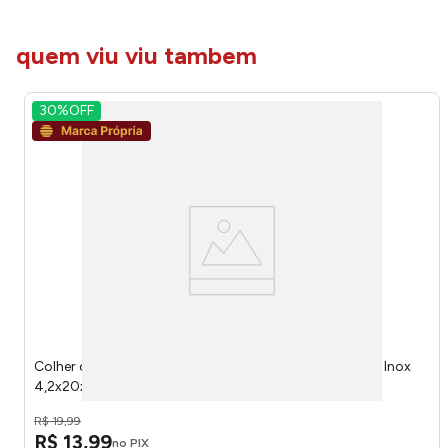
quem viu viu tambem
30%
OFF
Colher de Sorvete Ideal Perfect Home Plástico PP e Aço Inox
4,2x20x2,5cm LM4031IDE - honeyhome
R$
19
,
99
R$
13
,
99
no PIX