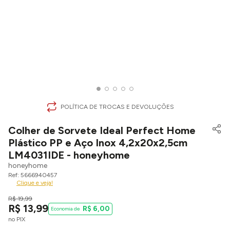
POLÍTICA DE TROCAS E DEVOLUÇÕES
Colher de Sorvete Ideal Perfect Home
Plástico PP e Aço Inox 4,2x20x2,5cm
LM4031IDE - honeyhome
honeyhome
5666940457
Clique e veja!
R$
19
,
99
R$
13
,
99
R$
6
,
00
no PIX