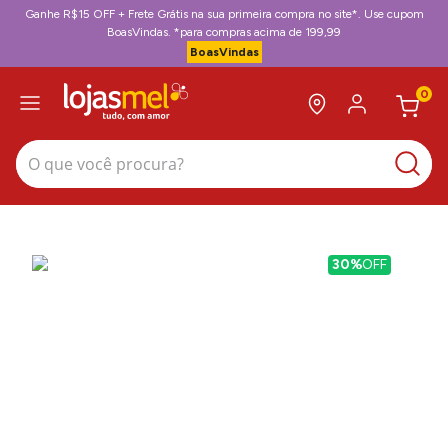
Ganhe R$15 OFF + Frete Grátis na sua primeira compra no site*. Use cupom
BoasVindas. *para compras acima de 199,99
BoasVindas
0
O que você procura?
30%
OFF