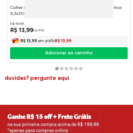
Colher de Sorvete Ideal Perfect Home Plástico PP e Aço Inox
4,2x20x2,5cm LM4031IDE - honeyhome
R$
19
,
99
R$
13
,
99
no PIX
R$
13
,
99
em até
1
x
R$
13
,
99
Adicionar ao carrinho
duvidas? pergunte aqui