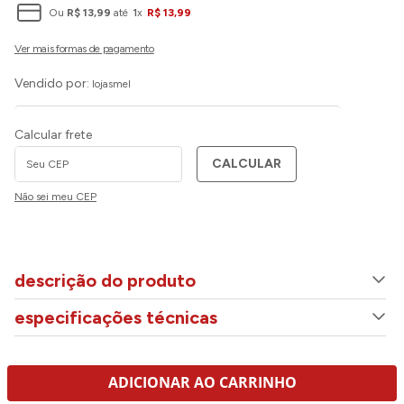
Ou
R$
13
,
99
até
1
x
R$
13
,
99
Vendido por:
lojasmel
Calcular frete
CALCULAR
Não sei meu CEP
descrição do produto
especificações técnicas
ADICIONAR AO CARRINHO