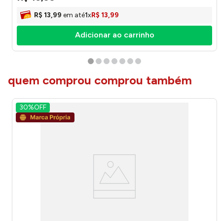
R$
13
,
99
em até
1
x
R$
13
,
99
Adicionar ao carrinho
quem comprou comprou também
30%
OFF