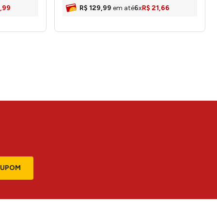
,
99
R$
129
,
99
em até
6
x
R$
21
,
66
CUPOM