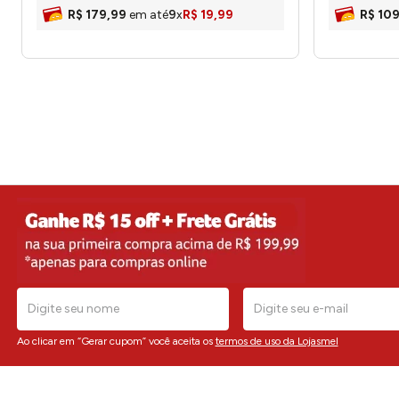
R$
179
,
99
em até
9
x
R$
19
,
99
R$
10
Ao clicar em “Gerar cupom” você aceita os
termos de uso da Lojasmel