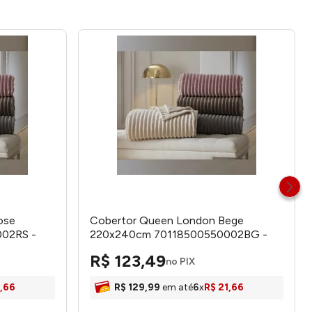
ose
Cobertor Queen London Bege
02RS -
220x240cm 70118500550002BG -
Corttex
R$
123
,
49
no PIX
,
66
R$
129
,
99
em até
6
x
R$
21
,
66