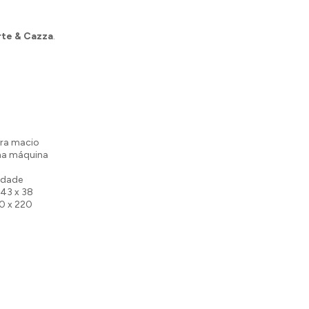
te & Cazza
.
tra macio
 na máquina
idade
 43 x 38
0 x 220