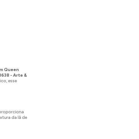
m Queen
638 - Arte &
ico, esse
 proporciona
extura da lã de