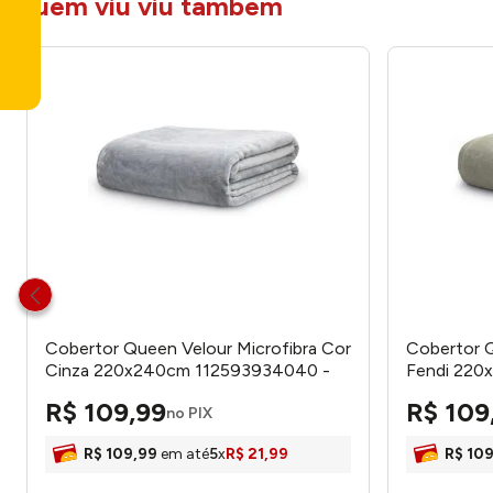
quem viu viu tambem
Cobertor Queen Velour Microfibra Cor
Cobertor Q
Cinza 220x240cm 112593934040 -
Fendi 220
Camesa
Camesa
R$
109
,
99
R$
109
no PIX
R$
109
,
99
em até
5
x
R$
21
,
99
R$
10