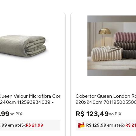
ueen Velour Microfibra Cor
Cobertor Queen London R
x240cm 112593934039 -
220x240cm 701185005500
Corttex
,
99
R$
123
,
49
no PIX
no PIX
9
,
99
em até
5
x
R$
21
,
99
R$
129
,
99
em até
6
x
R$
21