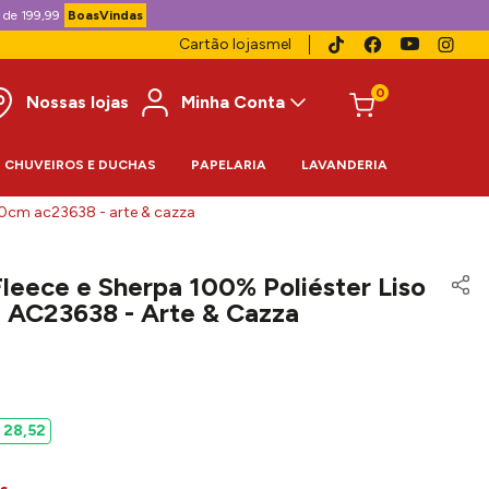
 de 199,99
BoasVindas
Cartão lojasmel
0
Nossas lojas
Minha Conta
CHUVEIROS E DUCHAS
PAPELARIA
LAVANDERIA
40cm ac23638 - arte & cazza
eece e Sherpa 100% Poliéster Liso
 AC23638 - Arte & Cazza
28
,
52