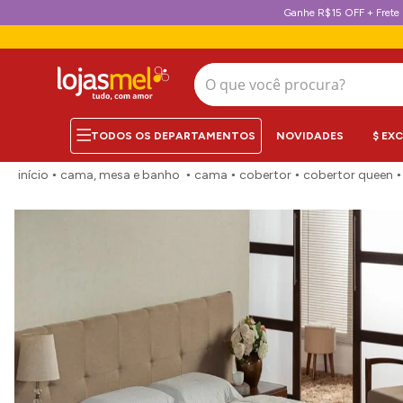
Ganhe R$15 OFF + Frete 
O que você procura?
NOVIDADES
$ EX
cama, mesa e banho
cama
cobertor
cobertor queen