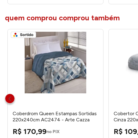
quem comprou comprou também
Coberdrom Queen Estampas Sortidas
Cobertor Q
220x240cm AC2474 - Arte Cazza
Cinza 220
Camesa
R$
170
,
99
R$
109
no PIX