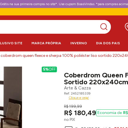
Grátis na sua primeira compra no site*. Use cupom BoasVindas. *para compras acima
CLUSIVO SITE
MARCA PRÓPRIA
INVERNO
DIA DOS PAIS
coberdrom queen fleece e sherpa 100% poliéster liso sortido 220x2
5%
OFF
Coberdrom Queen Fl
Sortido 220x240cm
Arte & Cazza
2452185339
Clique e veja!
R$
199
,
99
R$
180
,
49
R$
no PIX