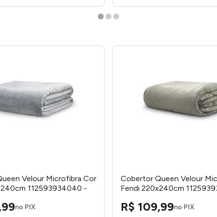
ueen Velour Microfibra Cor
Cobertor Queen Velour Mic
x240cm 112593934040 -
Fendi 220x240cm 1125939
Camesa
,
99
R$
109
,
99
no PIX
no PIX