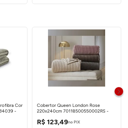
rofibra Cor
Cobertor Queen London Rose
34039 -
220x240cm 70118500550002RS -
Corttex
R$
123
,
49
no PIX