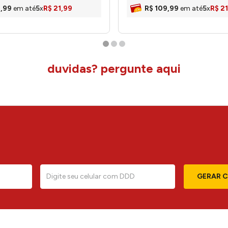
9
,
99
em até
5
x
R$
21
,
99
R$
109
,
99
em até
5
x
R$
21
duvidas? pergunte aqui
GERAR 