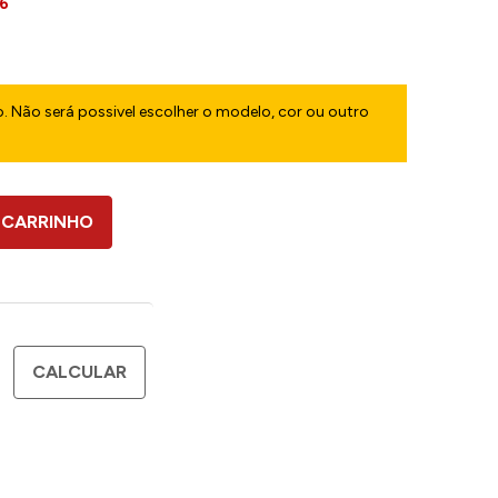
6
. Não será possivel escolher o modelo, cor ou outro
 CARRINHO
CALCULAR