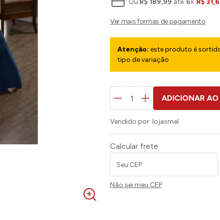
Ou
R$
189
,
99
até
6
x
R$
31
,
6
Atenção:
este produto é sortido
tipo de variação
ADICIONAR AO
Vendido por:
lojasmel
Calcular frete
Não sei meu CEP