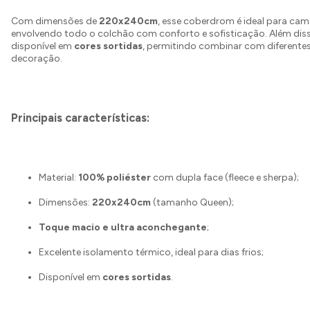
Com dimensões de
220x240cm
, esse coberdrom é ideal para cam
envolvendo todo o colchão com conforto e sofisticação. Além diss
disponível em
cores sortidas
, permitindo combinar com diferentes
decoração.
Principais características:
Material:
100% poliéster
com dupla face (fleece e sherpa);
Dimensões:
220x240cm
(tamanho Queen);
Toque macio e ultra aconchegante
;
Excelente isolamento térmico, ideal para dias frios;
Disponível em
cores sortidas
.