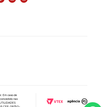
al. Em caso de
 concedido nas
P UTILIDADES
 SP CEP: 09750-