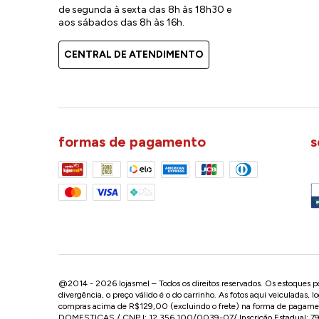
de segunda à sexta das 8h às 18h30 e
aos sábados das 8h às 16h.
CENTRAL DE ATENDIMENTO
formas de pagamento
s
@2014 - 2026 lojasmel – Todos os direitos reservados. Os estoques pod
divergência, o preço válido é o do carrinho. As fotos aqui veiculadas, 
compras acima de R$129,00 (excluindo o frete) na forma de pagament
DOMESTICAS / CNPJ: 12.356.100/0039-07/ Inscrição Estadual: 799.