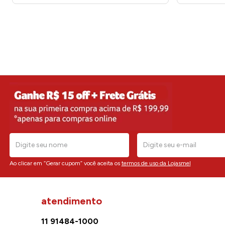
Ao clicar em “Gerar cupom” você aceita os
termos de uso da Lojasmel
atendimento
11 91484-1000