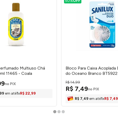
50%
OFF
Perfumado Multiuso Chá
Bloco Para Caixa Acoplada 
ml 11465 - Coala
do Oceano Branco BT5922 -
99
R$
14
,
99
no PIX
R$
7
,
49
no PIX
99
em até
1
x
R$
22
,
99
R$
7
,
49
em até
1
x
R$
7
,
49