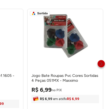
f.1605 -
Jogo Bate Roupas Pvc Cores Sortidas
4 Peças 051MX - Maxximo
R$
6
,
99
no PIX
R$
6
,
99
em até
1
x
R$
6
,
99
99