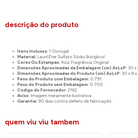
descrição do produto
Itens Inclusos:
1 Clorogel
Material:
Lauril Éter Sulfato Sódio Butiglicol
Cores Ou Estampas:
Azul, Fragrância Original
Dimensões Aproximadas da Embalagem (cm) AxLxP:
30 x 
Dimensões Aproximadas do Produto (cm) AxLxP:
30 x 8 x
Peso do Produto com Embalagem:
0.791
Peso do Produto sem Embalagem:
0.700
Código do Fornecedor:
2162
Aviso:
Imagem meramente ilustrativa
Garantia:
90 dias contra defeito de fabricação
quem viu viu tambem