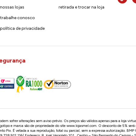
nossas lojas
retirada e trocar na loja
trabalhe conosco
política de privacidade
egurança
em sofrer alterações sem aviso prévio. Os preços são válidos apenas para a loja virtu
logotipo e marca são de propriedade do site
www.lojasmel.com
. O desconto de 5% será
o Pix. É vetada a sua reprodução, total ou parcial, sem a expressa autorização. BM
728.912.116/ Endereço: R José Versolato,101 , Centro – São Bernardo do Campo -