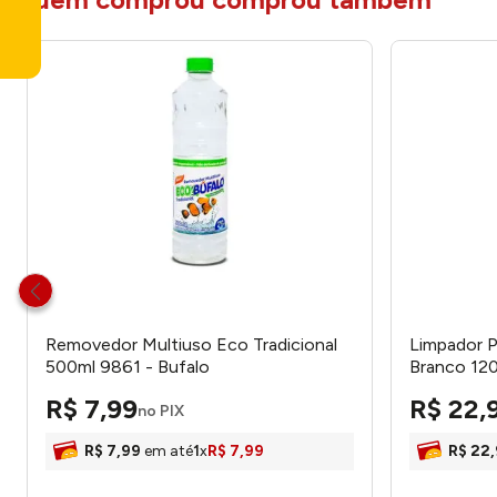
Removedor Multiuso Eco Tradicional
Limpador 
500ml 9861 - Bufalo
Branco 120
R$
7
,
99
R$
22
,
no PIX
R$
7
,
99
em até
1
x
R$
7
,
99
R$
22
,