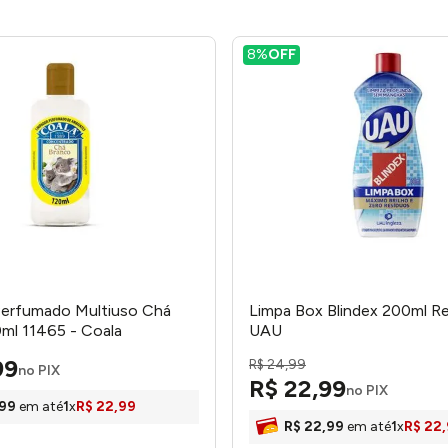
8%
OFF
Perfumado Multiuso Chá
Limpa Box Blindex 200ml Re
ml 11465 - Coala
UAU
99
R$
24
,
99
no PIX
R$
22
,
99
no PIX
99
em até
1
x
R$
22
,
99
R$
22
,
99
em até
1
x
R$
22
,