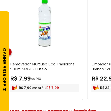
Removedor Multiuso Eco Tradicional
Limpador 
500ml 9861 - Bufalo
Branco 120
R$
7
,
99
R$
22
,
no PIX
R$
7
,
99
em até
1
x
R$
7
,
99
R$
22
,
quem comprou comprou também