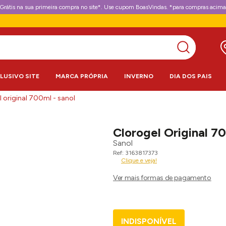
Grátis na sua primeira compra no site*. Use cupom BoasVindas. *para compras acima
CLUSIVO SITE
MARCA PRÓPRIA
INVERNO
DIA DOS PAIS
l original 700ml - sanol
Clorogel Original 7
Sanol
3163817373
Clique e veja!
INDISPONÍVEL