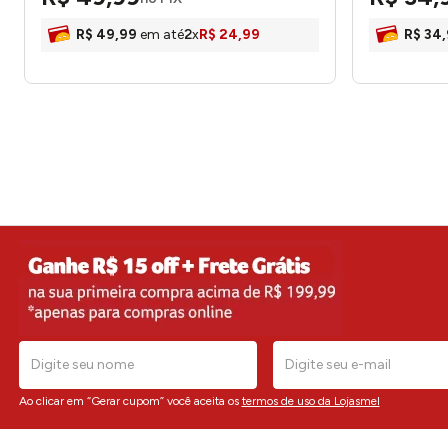
R$
49
,
99
em até
2
x
R$
24
,
99
R$
34
,
Ao clicar em “Gerar cupom” você aceita os
termos de uso da Lojasmel