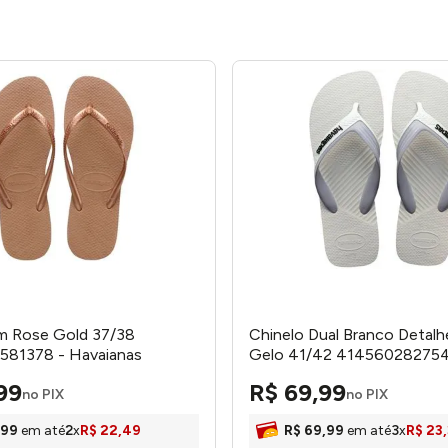
im Rose Gold 37/38
Chinelo Dual Branco Detalh
81378 - Havaianas
Gelo 41/42 414560282754
Havaianas
99
R$
69
,
99
no PIX
no PIX
99
em até
2
x
R$
22
,
49
R$
69
,
99
em até
3
x
R$
23
,