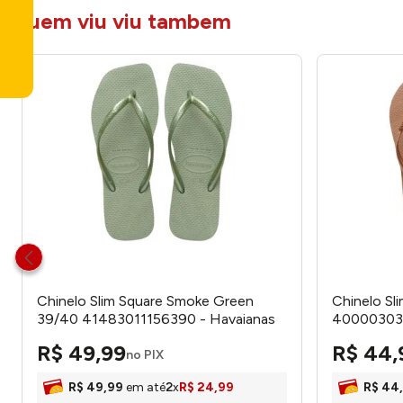
quem viu viu tambem
Chinelo Slim Square Smoke Green
Chinelo Sl
39/40 41483011156390 - Havaianas
400003035
R$
49
,
99
R$
44
,
no PIX
R$
49
,
99
em até
2
x
R$
24
,
99
R$
44
,