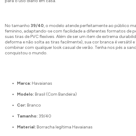
para o uso diário em casa.
No tamanho
39/40
, o modelo atende perfeitamente ao público ma
feminino, adaptando-se com facilidade a diferentes formatos de p
suas tiras de PVC flexíveis. Além de ser um item de extrema durabil
deforma e não solta as tiras facilmente), sua cor branca é versátil e 
combinar com qualquer look casual de verão. Tenha nos pés a sand
conquistou o mundo.
Marca:
Havaianas
Modelo:
Brasil (Com Bandeira)
Cor:
Branco
Tamanho:
39/40
Material:
Borracha legítima Havaianas