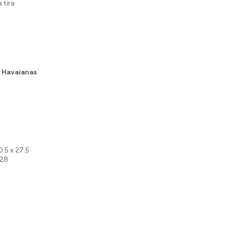
 tira
 Havaianas
0.5 x 27.5
 28