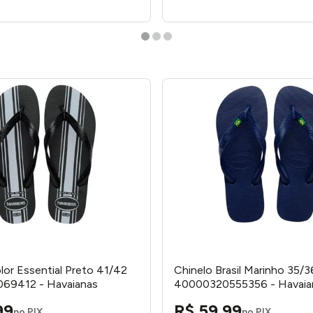
lor Essential Preto 41/42
Chinelo Brasil Marinho 35/3
69412 - Havaianas
40000320555356 - Havaia
99
R$
59
,
99
no PIX
no PIX