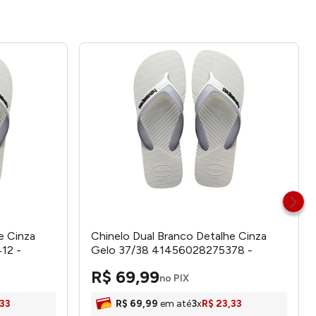
e Cinza
Chinelo Dual Branco Detalhe Cinza
12 -
Gelo 37/38 41456028275378 -
Havaianas
R$
69
,
99
no PIX
33
R$
69
,
99
em até
3
x
R$
23
,
33