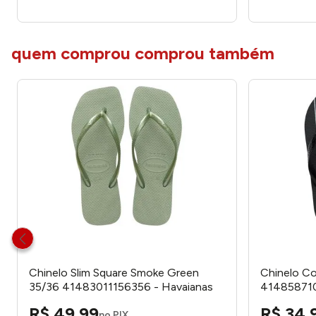
quem comprou comprou também
Chinelo Slim Square Smoke Green
Chinelo Co
35/36 41483011156356 - Havaianas
414858710
R$
49
,
99
R$
34
,
no PIX