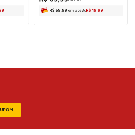
99
R$
59
,
99
em até
3
x
R$
19
,
99
CUPOM