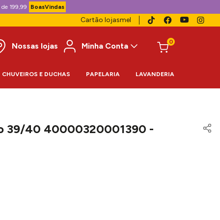
 de 199,99
BoasVindas
Cartão lojasmel
0
Nossas lojas
Minha Conta
CHUVEIROS E DUCHAS
PAPELARIA
LAVANDERIA
nco 39/40 40000320001390 -
9