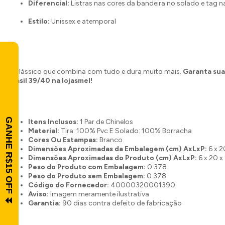
Diferencial:
Listras nas cores da bandeira no solado e tag na
Estilo:
Unissex e atemporal
O clássico que combina com tudo e dura muito mais.
Garanta sua
Brasil 39/40 na lojasmel!
Itens Inclusos:
1 Par de Chinelos
Material:
Tira: 100% Pvc E Solado: 100% Borracha
Cores Ou Estampas:
Branco
Dimensões Aproximadas da Embalagem (cm) AxLxP:
6 x 2
Dimensões Aproximadas do Produto (cm) AxLxP:
6 x 20 x
Peso do Produto com Embalagem:
0.378
Peso do Produto sem Embalagem:
0.378
Código do Fornecedor:
40000320001390
Aviso:
Imagem meramente ilustrativa
Garantia:
90 dias contra defeito de fabricação