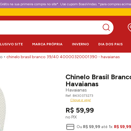
Grátis na sua primeira compra no site*. Use cupom BoasVindas. *para compras acima
CLUSIVO SITE
MARCA PRÓPRIA
INVERNO
DIA DOS PAIS
lo
chinelo brasil branco 39/40 40000320001390 - havaianas
Chinelo Brasil Bra
Havaianas
Havaianas
8430373273
Clique e veja!
R$
59
,
99
no PIX
Ou
R$
59
,
99
até
1
x
R$
59
,
9