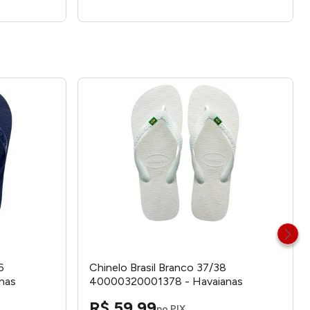
6
Chinelo Brasil Branco 37/38
nas
40000320001378 - Havaianas
R$
59
,
99
no PIX