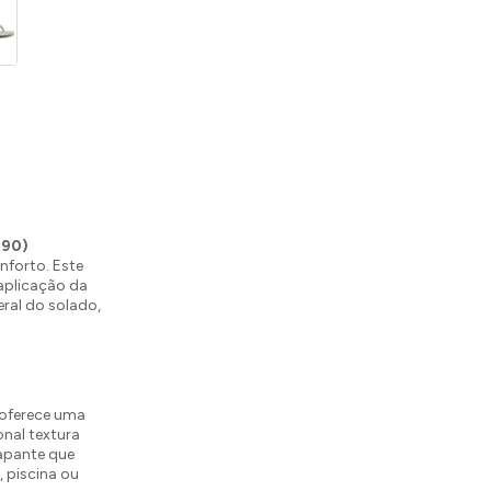
390)
onforto. Este
aplicação da
eral do solado,
o oferece uma
onal textura
rapante que
 piscina ou