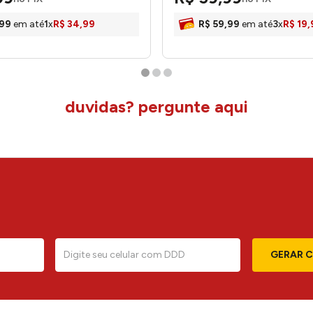
99
em até
1
x
R$
34
,
99
R$
59
,
99
em até
3
x
R$
19
,
duvidas? pergunte aqui
GERAR 