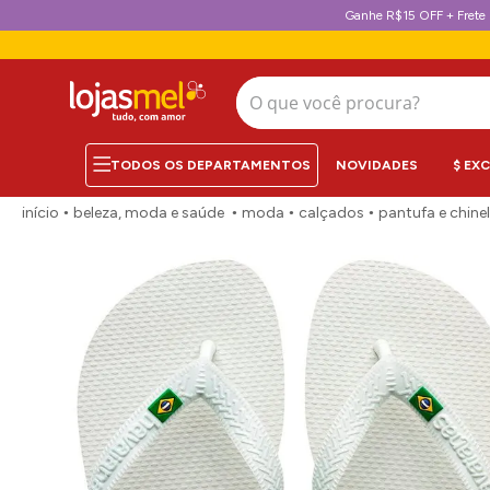
Ganhe R$15 OFF + Frete 
O que você procura?
NOVIDADES
$ EX
beleza, moda e saúde
moda
calçados
pantufa e chine