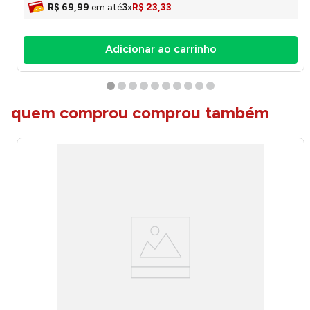
R$
69
,
99
em até
3
x
R$
23
,
33
Adicionar ao carrinho
quem comprou comprou também