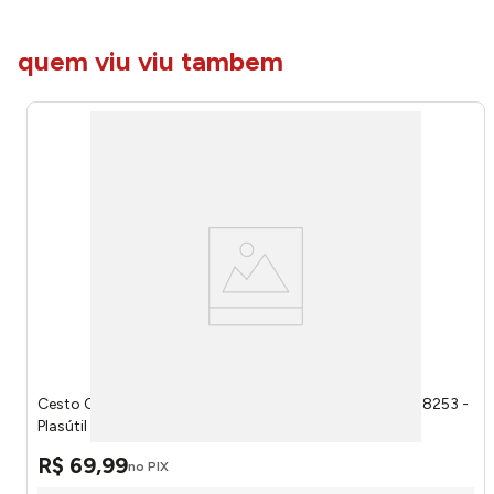
quem viu viu tambem
Cesto Organizador Redondo Alto Fendi Fita 37 Litros 18253 -
Plasútil
R$
69
,
99
no PIX