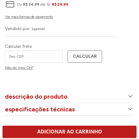
Ou
R$
24
,
99
até
1
x
R$
24
,
99
Vendido por:
lojasmel
Calcular frete
CALCULAR
Não sei meu CEP
descrição do produto
especificações técnicas
ADICIONAR AO CARRINHO