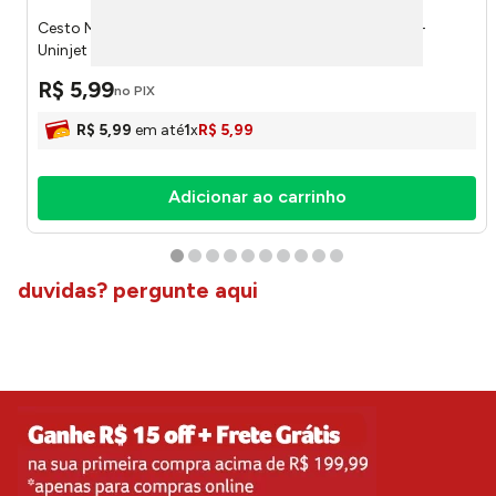
Cesto Multiuso Médio Plástico Rosa 20x15,5x6,5 1032 -
Uninjet
R$
5
,
99
no PIX
R$
5
,
99
em até
1
x
R$
5
,
99
Adicionar ao carrinho
duvidas? pergunte aqui