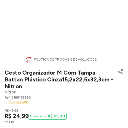
POLÍTICA DE TROCAS E DEVOLUÇÕES
Cesto Organizador M Com Tampa
Rattan Plástico Cinza15,2x22,5x32,3cm -
Nitron
Nitron
3166165320
Clique e veja!
R$
49
,
99
R$
24
,
99
R$
25
,
00
no PIX