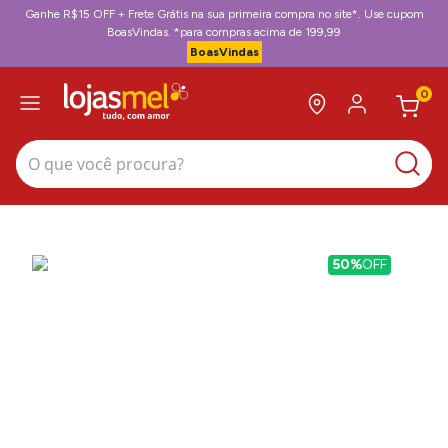
Ganhe R$15 OFF + Frete Grátis na sua primeira compra no site*. Use cupom
BoasVindas. *para compras acima de 199,99
BoasVindas
0
O que você procura?
50%
OFF