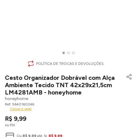
POLÍTICA DE TROCAS E DEVOLUÇÕES
Cesto Organizador Dobrável com Alça
Ambiente Tecido TNT 42x29x21,5cm
LM4281AMB - honeyhome
honeyhome
5640160246
Clique e veja!
R$
9
,
99
no PIX
Ou
R$
9
,
99
até
1
x
R$
9
,
99