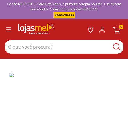
Ganhe R$15 OFF + Frete Grátis na sua primeira compra no site*. Use cupom
BoasVindas. *para compras acima de 199,99
BoasVindas
0
O que você procura?