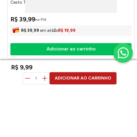
Cesto Telado Preto 60 Litros CT60PT - Arqplast
R$
39
,
99
no PIX
R$
39
,
99
em até
2
x
R$
19
,
99
Adicionar ao carrinho
R$
9
,
99
duvidas? pergunte aqui
ADICIONAR AO CARRINHO