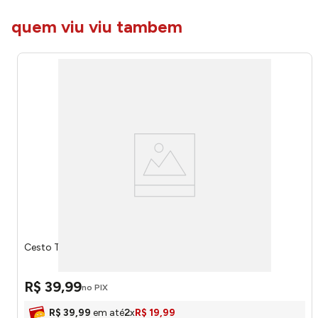
quem viu viu tambem
Cesto Telado Preto 60 Litros CT60PT - Arqplast
R$
39
,
99
no PIX
R$
39
,
99
em até
2
x
R$
19
,
99