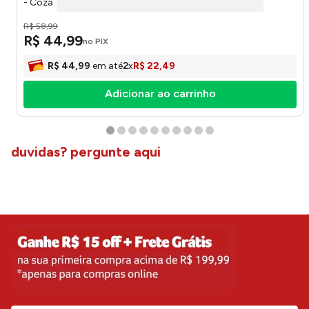
- Coza
R$
58
,
99
R$
44
,
99
no PIX
R$
44
,
99
em até
2
x
R$
22
,
49
Adicionar ao carrinho
duvidas? pergunte aqui