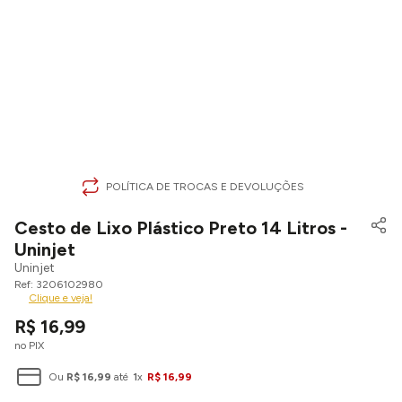
POLÍTICA DE TROCAS E DEVOLUÇÕES
Cesto de Lixo Plástico Preto 14 Litros -
Uninjet
Uninjet
3206102980
Clique e veja!
R$
16
,
99
no PIX
Ou
R$
16
,
99
até
1
x
R$
16
,
99