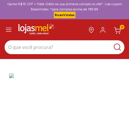
Ganhe R$15 OFF + Frete Grátis na sua primeira compra no site*. Use cupom
BoasVindas. *para compras acima de 199,99
BoasVindas
0
O que você procura?