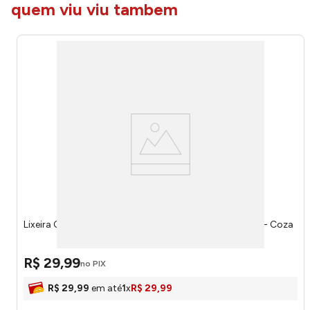
quem viu viu tambem
Lixeira Com Tampa Single Light Gray 2,5l 170090468 - Coza
R$
29
,
99
no PIX
R$
29
,
99
em até
1
x
R$
29
,
99