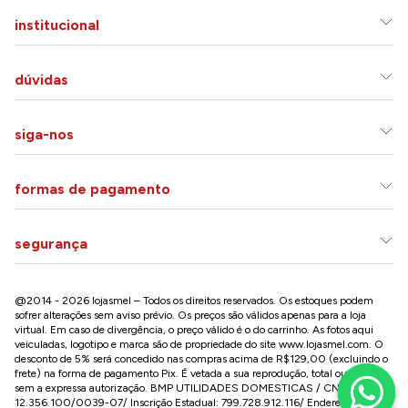
institucional
dúvidas
siga-nos
formas de pagamento
segurança
@2014 - 2026 lojasmel – Todos os direitos reservados. Os estoques podem
sofrer alterações sem aviso prévio. Os preços são válidos apenas para a loja
virtual. Em caso de divergência, o preço válido é o do carrinho. As fotos aqui
veiculadas, logotipo e marca são de propriedade do site
www.lojasmel.com
. O
desconto de 5% será concedido nas compras acima de R$129,00 (excluindo o
frete) na forma de pagamento Pix. É vetada a sua reprodução, total ou parcial,
sem a expressa autorização. BMP UTILIDADES DOMESTICAS / CNPJ:
12.356.100/0039-07/ Inscrição Estadual: 799.728.912.116/ Endereço: R José