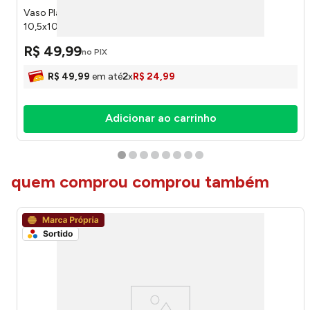
Vaso Plantas Harmonia Cimento e Plástico PE
10,5x10,5x38cm LM3808 - honeyhome
R$
49
,
99
no PIX
R$
49
,
99
em até
2
x
R$
24
,
99
Adicionar ao carrinho
quem comprou comprou também