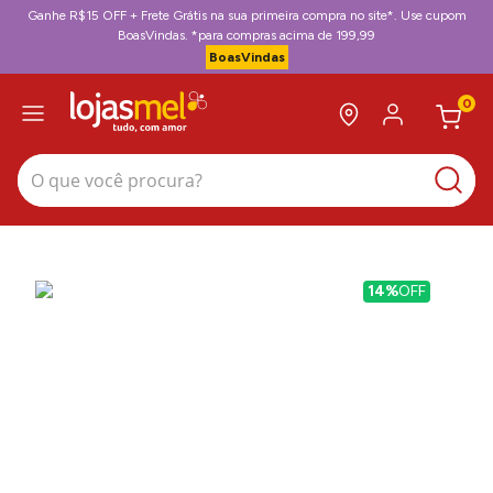
Ganhe R$15 OFF + Frete Grátis na sua primeira compra no site*. Use cupom
BoasVindas. *para compras acima de 199,99
BoasVindas
0
O que você procura?
14%
OFF