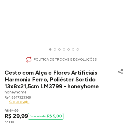
POLÍTICA DE TROCAS E DEVOLUÇÕES
Cesto com Alça e Flores Artificiais
Harmonia Ferro, Poliéster Sortido
13x8x21,5cm LM3799 - honeyhome
honeyhome
5547323369
Clique e veja!
R$
34
,
99
R$
29
,
99
R$
5
,
00
no PIX