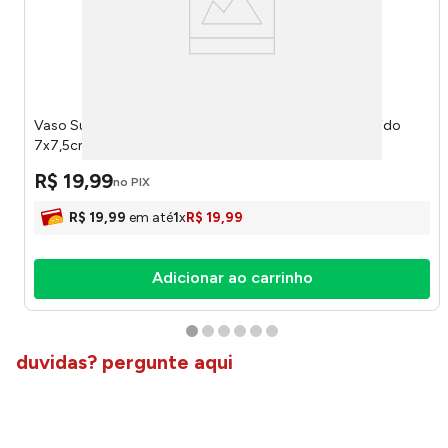
Vaso Suculenta Harmonia Cerâmica e Plástico Pé Sortido
7x7,5cm LM3824 - honeyhome
R$
19
,
99
no PIX
R$
19
,
99
em até
1
x
R$
19
,
99
Adicionar ao carrinho
duvidas? pergunte aqui