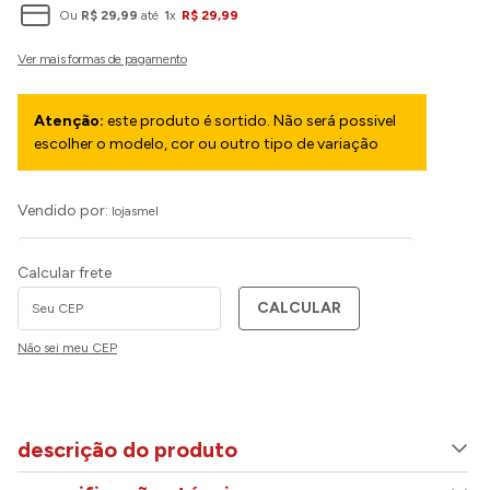
Ou
R$
29
,
99
até
1
x
R$
29
,
99
Atenção:
este produto é sortido. Não será possivel
escolher o modelo, cor ou outro tipo de variação
Vendido por:
lojasmel
Calcular frete
CALCULAR
Não sei meu CEP
descrição do produto