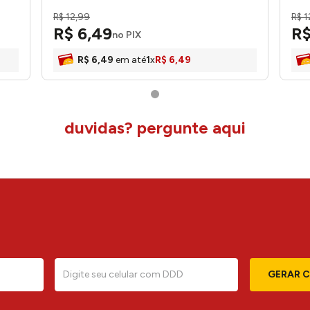
R$
12
,
99
R$
1
R$
6
,
49
R
no PIX
R$
6
,
49
em até
1
x
R$
6
,
49
duvidas? pergunte aqui
GERAR 