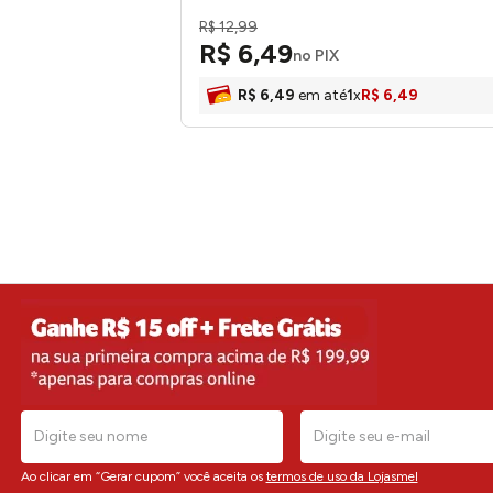
R$
12
,
99
R$
6
,
49
no PIX
R$
6
,
49
em até
1
x
R$
6
,
49
Ao clicar em “Gerar cupom” você aceita os
termos de uso da Lojasmel