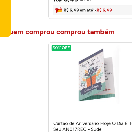
R$
6
,
49
em até
1
x
R$
6
,
49
quem comprou comprou também
50%
OFF
Cartão de Aniversário Hoje O Dia É 
Seu AN017REC - Sude