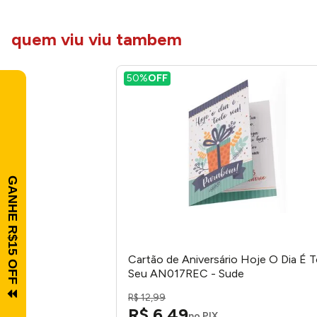
quem viu viu tambem
50%
OFF
Cartão de Aniversário Hoje O Dia É 
Seu AN017REC - Sude
R$
12
,
99
R$
6
,
49
no PIX