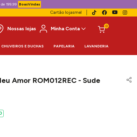
 de 199,99
BoasVindas
Cartão lojasmel
0
Nossas lojas
Minha Conta
CHUVEIROS E DUCHAS
PAPELARIA
LAVANDERIA
Meu Amor ROM012REC - Sude
0