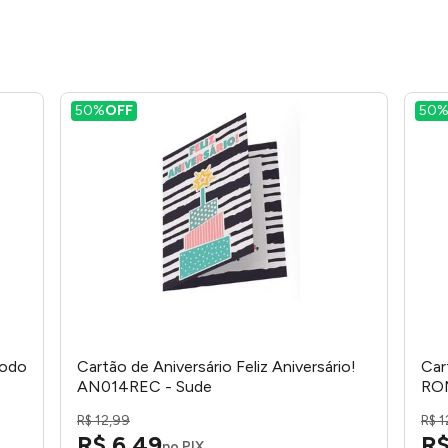
50%
OFF
50
Todo
Cartão de Aniversário Feliz Aniversário!
Car
AN014REC - Sude
RO
R$
12
,
99
R$
1
R$
6
,
49
R
no PIX