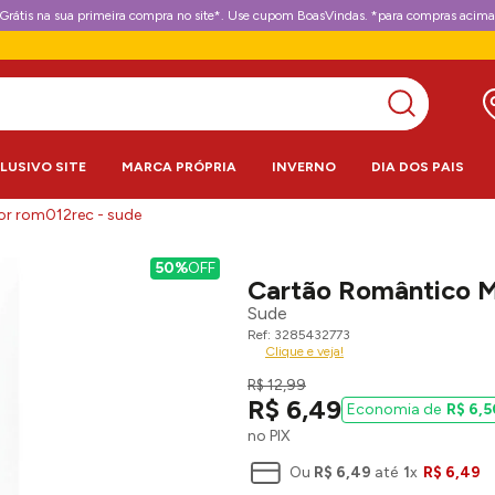
Grátis na sua primeira compra no site*. Use cupom BoasVindas. *para compras acima
CLUSIVO SITE
MARCA PRÓPRIA
INVERNO
DIA DOS PAIS
r rom012rec - sude
50%
OFF
Cartão Romântico 
Sude
3285432773
Clique e veja!
R$
12
,
99
R$
6
,
49
R$
6
,
5
no PIX
Ou
R$
6
,
49
até
1
x
R$
6
,
49