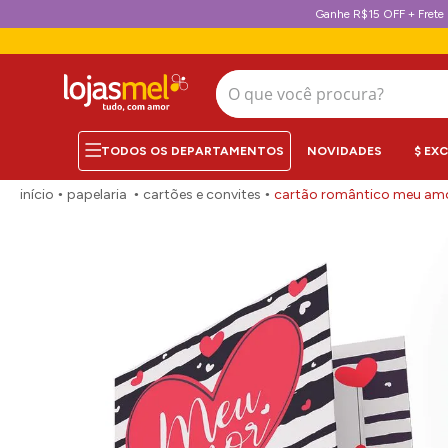
Ganhe R$15 OFF + Frete 
O que você procura?
NOVIDADES
$ EX
papelaria
cartões e convites
cartão romântico meu amo