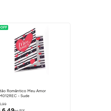
%
OFF
tão Romântico Meu Amor
M012REC - Sude
2
,
99
$
6
,
49
no PIX