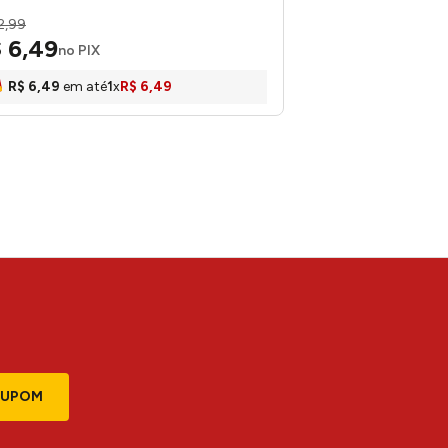
2
,
99
$
6
,
49
no PIX
R$
6
,
49
em até
1
x
R$
6
,
49
CUPOM