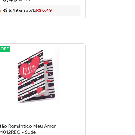
R$
6
,
49
em até
1
x
R$
6
,
49
%
OFF
tão Romântico Meu Amor
M012REC - Sude