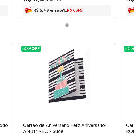
R$
6
,
49
em até
1
x
R$
6
,
49
50%
OFF
50
Todo
Cartão de Aniversário Feliz Aniversário!
Car
AN014REC - Sude
RO