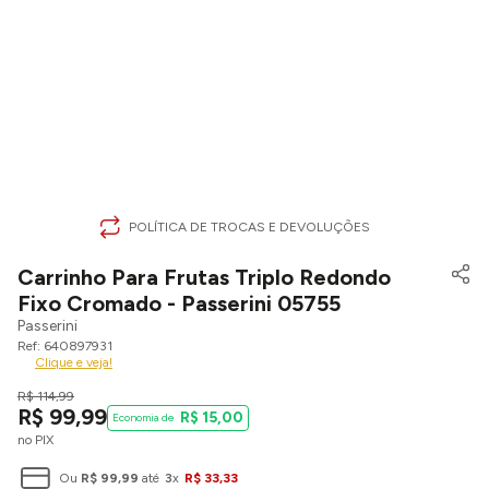
POLÍTICA DE TROCAS E DEVOLUÇÕES
Carrinho Para Frutas Triplo Redondo
Fixo Cromado - Passerini 05755
Passerini
640897931
Clique e veja!
R$
114
,
99
R$
99
,
99
R$
15
,
00
no PIX
Ou
R$
99
,
99
até
3
x
R$
33
,
33