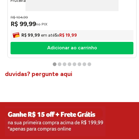
Fruteira Tripla Aço Black 2522 - Arthi
R$
104
,
99
R$
99
,
99
no PIX
R$
99
,
99
em até
5
x
R$
19
,
99
Adicionar ao carrinho
duvidas? pergunte aqui