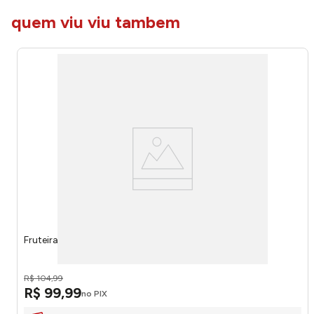
quem viu viu tambem
Fruteira Tripla Aço Black 2522 - Arthi
R$
104
,
99
R$
99
,
99
no PIX