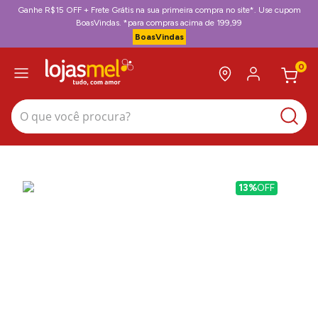
Ganhe R$15 OFF + Frete Grátis na sua primeira compra no site*. Use cupom
BoasVindas. *para compras acima de 199,99
BoasVindas
0
O que você procura?
13%
OFF