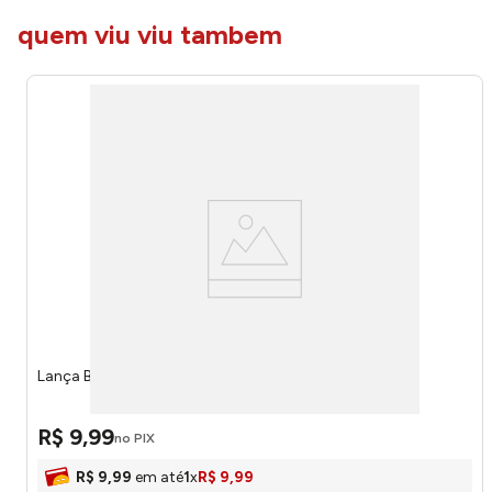
quem viu viu tambem
Lança Bolhas Spiderman Ref.YD764 Etitoys
R$
9
,
99
no PIX
R$
9
,
99
em até
1
x
R$
9
,
99