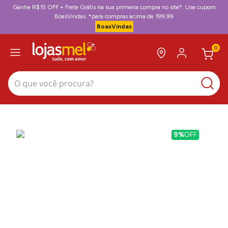
Ganhe R$15 OFF + Frete Grátis na sua primeira compra no site*. Use cupom
BoasVindas. *para compras acima de 199,99
BoasVindas
0
O que você procura?
9%
OFF