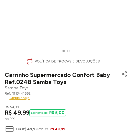
POLÍTICA DE TROCAS E DEVOLUÇÕES
Carrinho Supermercado Confort Baby
Ref.0248 Samba Toys
Samba Toys
1913441662
Clique e veja!
R$
54
,
99
R$
49
,
99
R$
5
,
00
no PIX
Ou
R$
49
,
99
até
1
x
R$
49
,
99