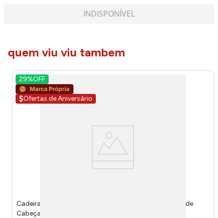
INDISPONÍVEL
quem viu viu tambem
29%
OFF
$
Ofertas de Aniversário
Cadeira Espreguiçadeira Impermeável Com Almofada de
Cabeça Suporta 100kg Poliéster 152x60cm LM2160 -