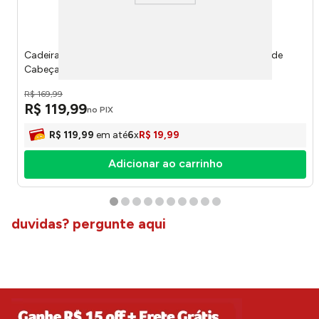
Cadeira Espreguiçadeira Impermeável Com Almofada de
Cabeça Suporta 100kg Poliéster 152x60cm LM2160 -
honeyhome
R$
169
,
99
R$
119
,
99
no PIX
R$
119
,
99
em até
6
x
R$
19
,
99
Adicionar ao carrinho
duvidas? pergunte aqui