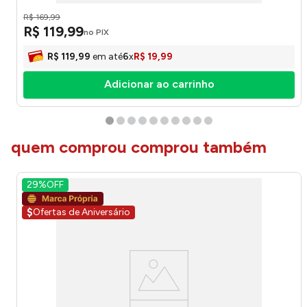
honeyhome
R$
169
,
99
R$
119
,
99
no PIX
R$
119
,
99
em até
6
x
R$
19
,
99
Adicionar ao carrinho
quem comprou comprou também
29%
OFF
$
Ofertas de Aniversário