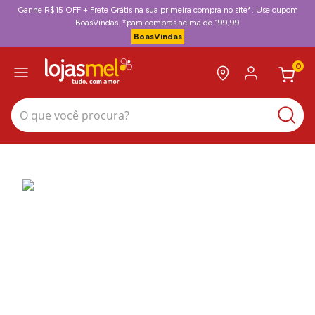
Ganhe R$15 OFF + Frete Grátis na sua primeira compra no site*. Use cupom
BoasVindas. *para compras acima de 199,99
BoasVindas
0
O que você procura?