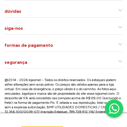
dúvidas
siga-nos
formas de pagamento
segurança
@2014 - 2026 lojasmel – Todos os direitos reservados. Os estoques podem
sofrer alterações sem aviso prévio. Os preços são válidos apenas para a loja
virtual. Em caso de divergência, o preço válido é o do carrinho. As fotos aqui
veiculadas, logotipo e marca são de propriedade do site
www.lojasmel.com
. O
desconto de 5% será concedido nas compras acima de R$129,00 (excluindo o
frete) na forma de pagamento Pix. É vetada a sua reprodução, total ou parcial,
sem a expressa autorização. BMP UTILIDADES DOMESTICAS / CNPJ:
12.356.100/0039-07/ Inscrição Estadual: 799.728.912.116/ Endereço: R José
Versolato,101 , Centro – São Bernardo do Campo - SP CEP: 09750-730
Conheça nossa loja na Paulista / SP:
Av. Paulista, 2300 - Consolação - São Paulo - SP, CEP: 01310-300