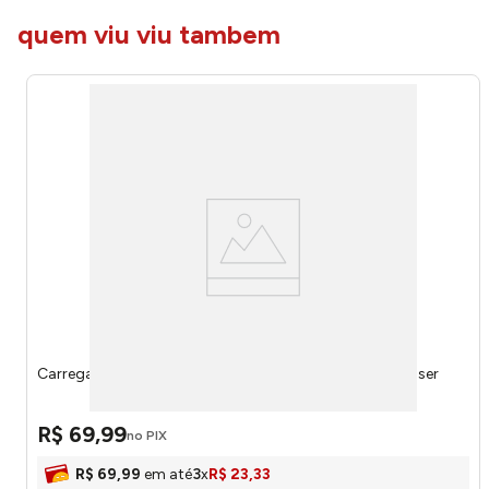
quem viu viu tambem
Carregador de Parede USB C Preto 20w CB168 - Multilaser
R$
69
,
99
no PIX
R$
69
,
99
em até
3
x
R$
23
,
33