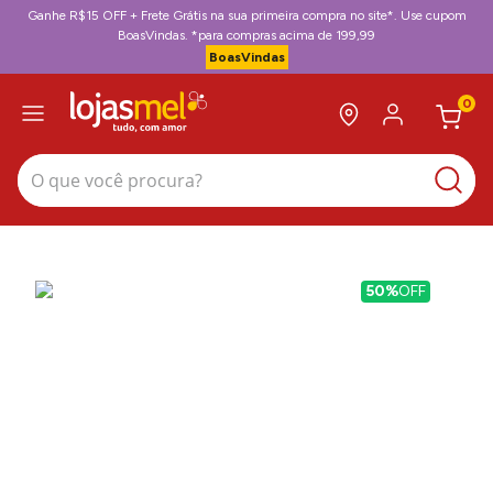
Ganhe R$15 OFF + Frete Grátis na sua primeira compra no site*. Use cupom
BoasVindas. *para compras acima de 199,99
BoasVindas
0
O que você procura?
50%
OFF