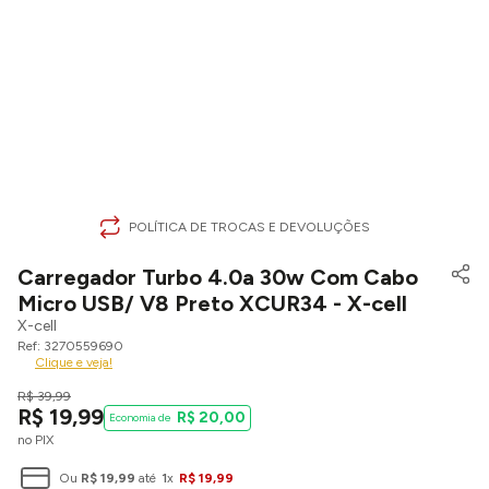
POLÍTICA DE TROCAS E DEVOLUÇÕES
Carregador Turbo 4.0a 30w Com Cabo
Micro USB/ V8 Preto XCUR34 - X-cell
X-cell
3270559690
Clique e veja!
R$
39
,
99
R$
19
,
99
R$
20
,
00
no PIX
Ou
R$
19
,
99
até
1
x
R$
19
,
99