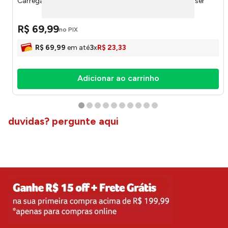
Carregador de Parede USB C Preto 20w CB168 - Multilaser
R$
69
,
99
no PIX
R$
69
,
99
em até
3
x
R$
23
,
33
Adicionar ao carrinho
duvidas? pergunte aqui