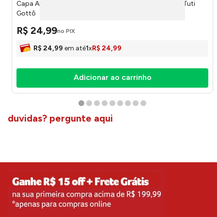
Capa Almofada Geométrica Veludo 30x50cm 2628 - Tuti
Gottô
R$
24
,
99
no PIX
R$
24
,
99
em até
1
x
R$
24
,
99
Adicionar ao carrinho
duvidas? pergunte aqui