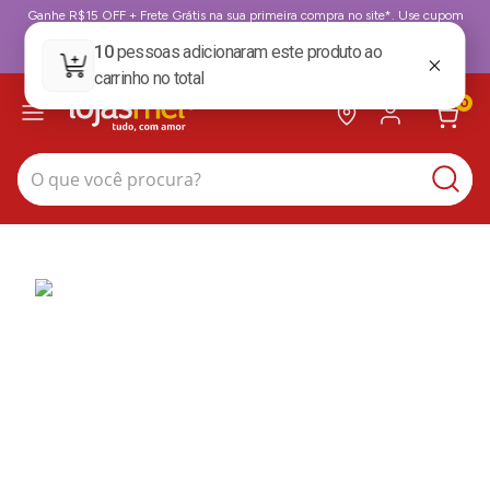
Ganhe R$15 OFF + Frete Grátis na sua primeira compra no site*. Use cupom
BoasVindas. *para compras acima de 199,99
BoasVindas
0
O que você procura?