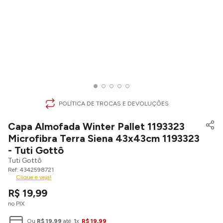
POLÍTICA DE TROCAS E DEVOLUÇÕES
Capa Almofada Winter Pallet 1193323
Microfibra Terra Siena 43x43cm 1193323
- Tuti Gottô
Tuti Gottô
4342598721
Clique e veja!
R$
19
,
99
no PIX
Ou
R$
19
,
99
até
1
x
R$
19
,
99