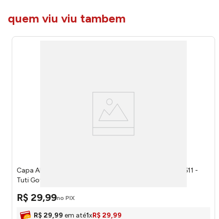
quem viu viu tambem
Capa Almofada Pomar Limão com Flores 43x43cm 2611 -
Tuti Gottô
R$
29
,
99
no PIX
R$
29
,
99
em até
1
x
R$
29
,
99