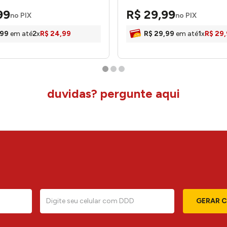
602 - Tuti Gottô
99
R$
29
,
99
no PIX
no PIX
99
em até
2
x
R$
24
,
99
R$
29
,
99
em até
1
x
R$
29
,
duvidas? pergunte aqui
GERAR 