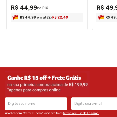
Gottô
43x43cm 2
R$
44
,
99
R$
49
,
no PIX
R$
44
,
99
em até
2
x
R$
22
,
49
R$
49
,
Ao clicar em “Gerar cupom” você aceita os
termos de uso da Lojasmel