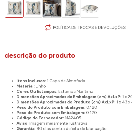
POLÍTICA DE TROCAS E DEVOLUÇÕES
descrição do produto
Itens Inclusos:
1 Capa de Almofada
Material:
Linho
Cores Ou Estampas:
Estampa Marítima
Dimensões Aproximadas da Embalagem (cm) AxLxP:
1 x 2
Dimensões Aproximadas do Produto (cm) AxLxP:
1 x 43 x
Peso do Produto com Embalagem:
0.120
Peso do Produto sem Embalagem:
0.120
Código do Fornecedor:
MA2405
Aviso:
Imagem meramente ilustrativa
Garantia:
90 dias contra defeito de fabricação