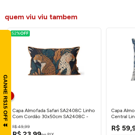
quem viu viu tambem
52%
OFF
Capa Almofada Safari SA2408C Linho
Capa Almof
Com Cordão 30x50cm SA2408C -
Central Li
Tuti Gottô
Gottô
R$
59
,
R$
49
,
99
R$
23
,
99
no PIX