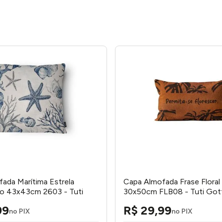
ada Marítima Estrela
Capa Almofada Frase Floral
no 43x43cm 2603 - Tuti
30x50cm FLB08 - Tuti Got
99
R$
29
,
99
no PIX
no PIX