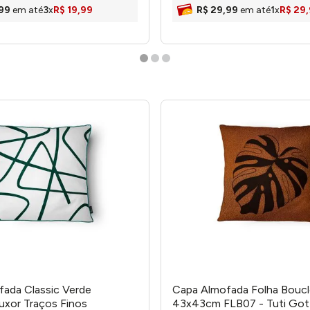
99
em até
3
x
R$
19
,
99
R$
29
,
99
em até
1
x
R$
29
,
ada Classic Verde
Capa Almofada Folha Bouc
xor Traços Finos
43x43cm FLB07 - Tuti Got