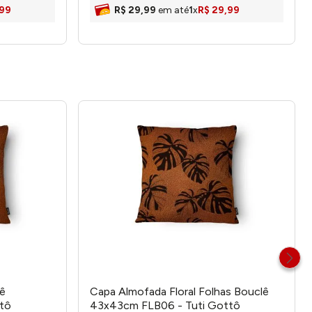
99
R$
29
,
99
em até
1
x
R$
29
,
99
lê
Capa Almofada Floral Folhas Bouclê
tô
43x43cm FLB06 - Tuti Gottô