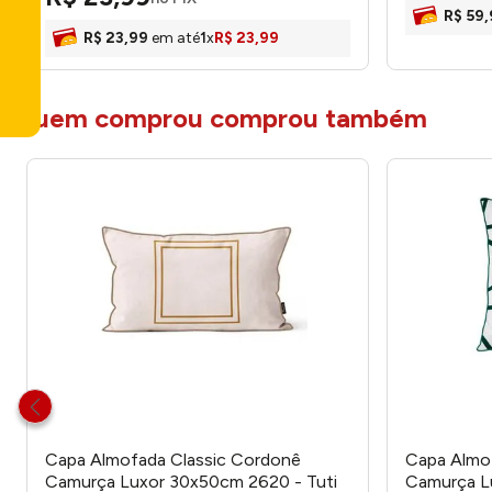
R$
59
,
R$
23
,
99
em até
1
x
R$
23
,
99
quem comprou comprou também
Capa Almofada Classic Cordonê
Capa Almof
Camurça Luxor 30x50cm 2620 - Tuti
Camurça Lu