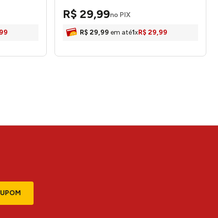
R$
29
,
99
no PIX
99
R$
29
,
99
em até
1
x
R$
29
,
99
CUPOM