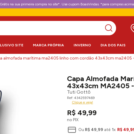
Grátis na sua primeira compra no site*. Use cupom BoasVindas. *para compras acima
CLUSIVO SITE
MARCA PRÓPRIA
INVERNO
DIA DOS PAIS
a almofada marítima ma2405 linho com cordão 43x43cm ma2405 - 
Capa Almofada Mar
43x43cm MA2405 - 
Tuti Gottô
4342597469
Clique e veja!
R$
49
,
99
no PIX
Ou
R$
49
,
99
até
1
x
R$
49
,
9