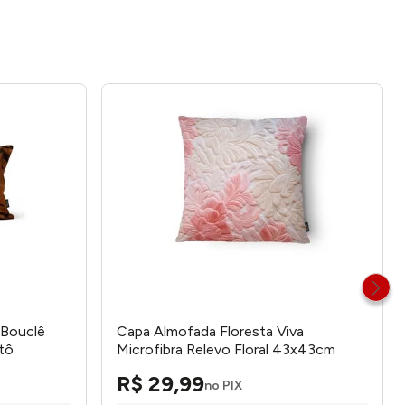
 Bouclê
Capa Almofada Floresta Viva
tô
Microfibra Relevo Floral 43x43cm
IA2439 - Tuti Gottô
R$
29
,
99
no PIX