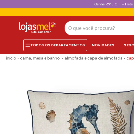
Ganhe R$15 OFF + Frete 
O que você procura?
NOVIDADES
$ EX
cama, mesa e banho
almofada e capa de almofada
cap