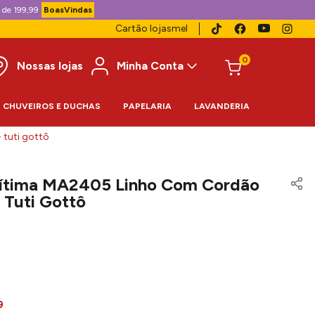
 de 199,99
BoasVindas
Cartão lojasmel
0
Nossas lojas
Minha Conta
CHUVEIROS E DUCHAS
PAPELARIA
LAVANDERIA
tuti gottô
ítima MA2405 Linho Com Cordão
Tuti Gottô
9